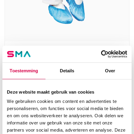
MediWare overtrekschoenen, 20mµ, CPE
folio, blauw (100)
SERVOPRAX
Toestemming
Details
Over
100 stuks, blauw, CPE folio
4.60
Deze website maakt gebruik van cookies
Direct leverbaar
5.57
incl. BTW
We gebruiken cookies om content en advertenties te
personaliseren, om functies voor social media te bieden
en om ons websiteverkeer te analyseren. Ook delen we
informatie over uw gebruik van onze site met onze
partners voor social media, adverteren en analyse. Deze