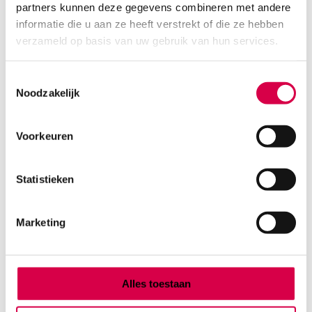
partners kunnen deze gegevens combineren met andere
Product categorieën
informatie die u aan ze heeft verstrekt of die ze hebben
Diagnostiek
verzameld op basis van uw gebruik van hun services.
Inactief/test/overig
Instrumentarium
Toestemmingsselectie
Overig
Noodzakelijk
Tape
Beauty & Care
Praktijkinrichting
Voorkeuren
Verbandmiddelen
Verbruiksmaterialen
Statistieken
Medische Artikelen SMA B.V.
Marketing
KVKnummer: 73580791
Park Forum 1057
5657 HJ Eindhoven
Nederland
Alles toestaan
Klantenservice
+31(0)736480808