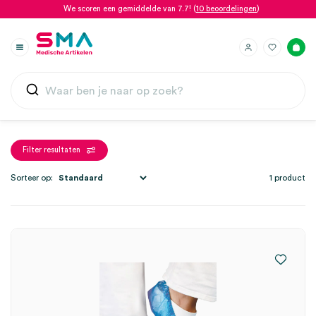
We scoren een gemiddelde van 7.7! (
10 beoordelingen
)
Filter resultaten
Sorteer op:
1 product