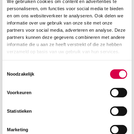
We gebruiken cookies om content en advertenties te
personaliseren, om functies voor social media te bieden
en om ons websiteverkeer te analyseren. Ook delen we
informatie over uw gebruik van onze site met onze
partners voor social media, adverteren en analyse. Deze
partners kunnen deze gegevens combineren met andere
informatie die u aan ze heeft verstrekt of die ze hebben
verzameld op basis van uw gebruik van hun services.
Toestemmingsselectie
Noodzakelijk
Voorkeuren
Foliodrape Protect zelfklevende gatdoeken,
75cm x 90cm, Ø 7cm, steriel (40)
Statistieken
HARTMANN
40 stuks, 75cm x 90cm, Ø 7cm, steriel
Marketing
57.04