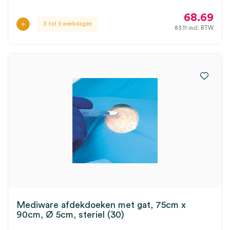
68.69
3 tot 5 werkdagen
83.11
incl. BTW
Mediware afdekdoeken met gat, 75cm x
90cm, Ø 5cm, steriel (30)