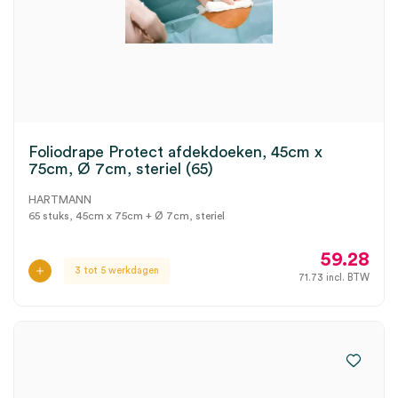
Foliodrape Protect afdekdoeken, 45cm x
75cm, Ø 7cm, steriel (65)
HARTMANN
65 stuks, 45cm x 75cm + Ø 7cm, steriel
59.28
3 tot 5 werkdagen
71.73
incl. BTW