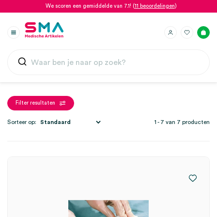
We scoren een gemiddelde van 7.1! (
11 beoordelingen
)
Filter resultaten
Sorteer op:
1 - 7 van 7 producten