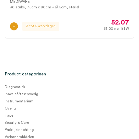
MEDIWARE
30 stuks, 75cm x 90cm + Ø 5cm, steriel
52.07
3 tot 5 werkdagen
63.00
incl. BTW
Product categorieën
Diagnostiek
Inactief/test/overig
Instrumentarium
Overig
Tape
Beauty & Care
Praktijkinrichting
Verbandmiddelen