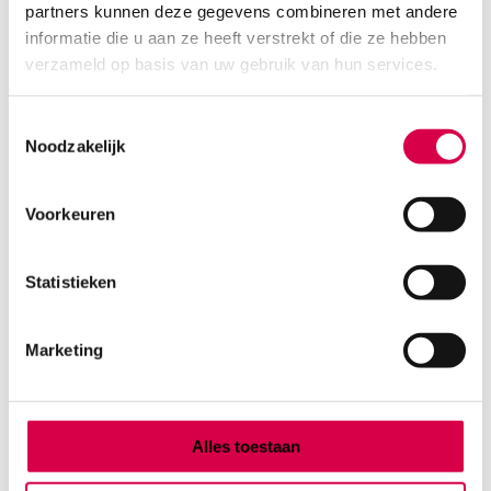
partners kunnen deze gegevens combineren met andere
Product categorieën
informatie die u aan ze heeft verstrekt of die ze hebben
Diagnostiek
verzameld op basis van uw gebruik van hun services.
Inactief/test/overig
Instrumentarium
Toestemmingsselectie
Overig
Noodzakelijk
Tape
Beauty & Care
Praktijkinrichting
Voorkeuren
Verbandmiddelen
Verbruiksmaterialen
Statistieken
Medische Artikelen SMA B.V.
Marketing
KVKnummer: 73580791
Park Forum 1057
5657 HJ Eindhoven
Nederland
Alles toestaan
Klantenservice
+31(0)736480808