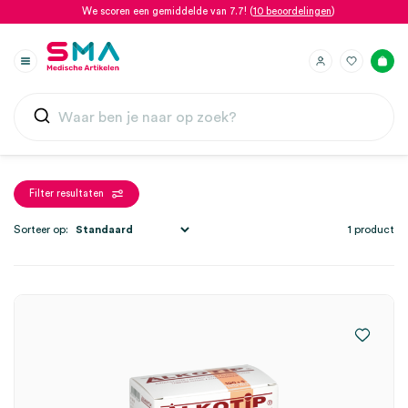
We scoren een gemiddelde van 7.7! (
10 beoordelingen
)
Filter resultaten
Sorteer op:
1 product