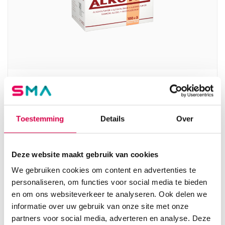
Alkotip alcoholdoekjes, 30mm x 65mm,
individueel verpakt (105)
SERVOPRAX
Toestemming
Details
Over
105 stuks, 30mm x 65mm, onsteriel
3.32
Deze website maakt gebruik van cookies
Direct leverbaar
4.02
incl. BTW
We gebruiken cookies om content en advertenties te
personaliseren, om functies voor social media te bieden
en om ons websiteverkeer te analyseren. Ook delen we
informatie over uw gebruik van onze site met onze
partners voor social media, adverteren en analyse. Deze