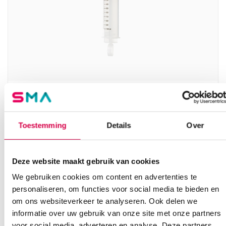
BD Plastipak injectiespuiten, 100ml, 3 delig,
Katheter tip + Luer adapter (25)
Toestemming
Details
Over
BECTON DICKINSON
25 stuks, Katheter tip, Luer adapter, 3 delig
63.99
Deze website maakt gebruik van cookies
Direct leverbaar
77.43
incl. BTW
We gebruiken cookies om content en advertenties te
personaliseren, om functies voor social media te bieden en
om ons websiteverkeer te analyseren. Ook delen we
informatie over uw gebruik van onze site met onze partners
voor social media, adverteren en analyse. Deze partners