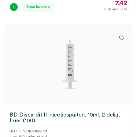
7.42
Direct leverbaar
8.98
incl. BTW
BD Discardit II injectiespuiten, 10ml, 2 delig,
Luer (100)
BECTON DICKINSON
Luer, 100 stuks, steriel