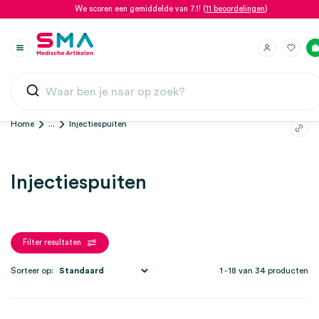
We scoren een gemiddelde van 7.1! (
11 beoordelingen
)
Home
...
Injectiespuiten
Injectiespuiten
Filter resultaten
Sorteer op:
1 - 18 van 34 producten