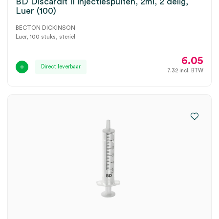
BD Discardit II injectiespuiten, 2ml, 2 delig,
Luer (100)
BECTON DICKINSON
Luer, 100 stuks, steriel
6.05
Direct leverbaar
7.32
incl. BTW