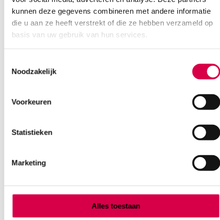
kunnen deze gegevens combineren met andere informatie
die u aan ze heeft verstrekt of die ze hebben verzameld op
basis van uw gebruik van hun services.
Toestemmingsselectie
Noodzakelijk
Voorkeuren
BD Plastipak injectiespuiten, 10ml, 3 delig,
Luer-Lock (100)
Statistieken
BECTON DICKINSON
Luer-Lock, 100 stuks, steriel
Marketing
25.50
3 tot 5 werkdagen
30.86
incl. BTW
Alles toestaan