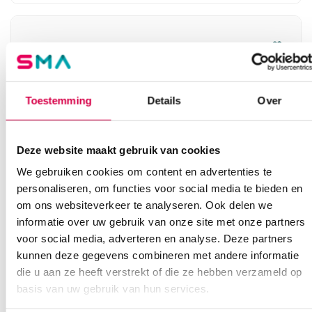
Toestemming
Details
Over
Deze website maakt gebruik van cookies
We gebruiken cookies om content en advertenties te
personaliseren, om functies voor social media te bieden en
om ons websiteverkeer te analyseren. Ook delen we
Nierschaal, steriliseerbaar, RVS (1)
informatie over uw gebruik van onze site met onze partners
voor social media, adverteren en analyse. Deze partners
SERVOPRAX
kunnen deze gegevens combineren met andere informatie
1 stuk, 14cm x 25cm, RVS
die u aan ze heeft verstrekt of die ze hebben verzameld op
basis van uw gebruik van hun services.
7.14
3 tot 5 werkdagen
8.64
incl. BTW