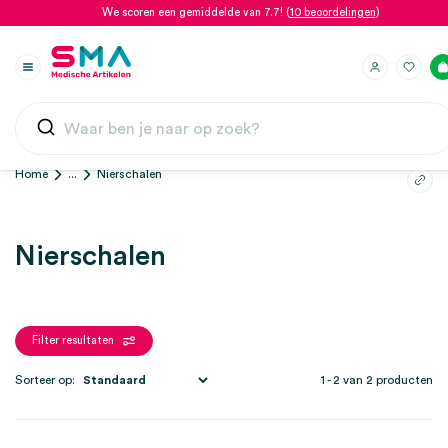
We scoren een gemiddelde van 7.7! (
10 beoordelingen
)
Home
...
Nierschalen
Nierschalen
Filter resultaten
Sorteer op:
1 - 2 van 2 producten