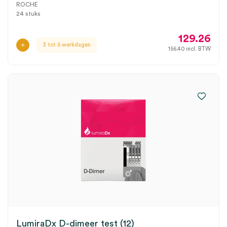
ROCHE
24 stuks
129.26
3 tot 5 werkdagen
156.40
incl. BTW
LumiraDx D-dimeer test (12)