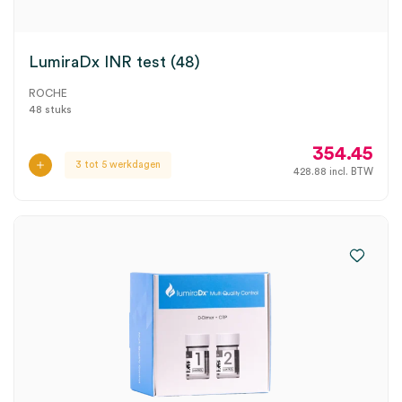
LumiraDx INR test (48)
ROCHE
48 stuks
354.45
3 tot 5 werkdagen
428.88
incl. BTW