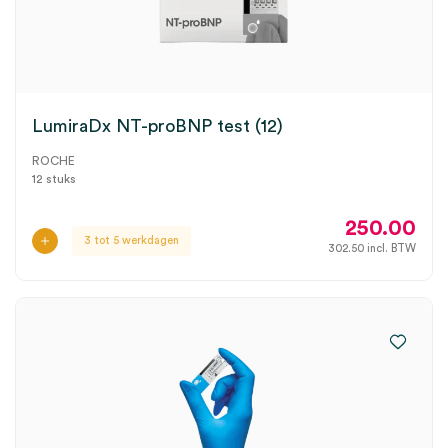
LumiraDx NT-proBNP test (12)
ROCHE
12 stuks
250.00
3 tot 5 werkdagen
302.50
incl. BTW