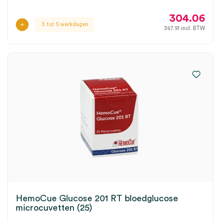
304.06
3 tot 5 werkdagen
367.91
incl. BTW
HemoCue Glucose 201 RT bloedglucose
microcuvetten (25)