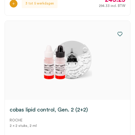
3 tot 5 werkdagen
294.33
incl. BTW
cobas lipid control, Gen. 2 (2+2)
ROCHE
2 x 2 stuks, 2 ml