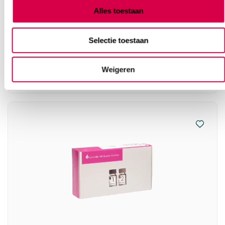
Alles toestaan
LumiraDx HbA1c test (24)
ROCHE
Selectie toestaan
24 stuks
166.66
Weigeren
3 tot 5 werkdagen
201.66
incl. BTW