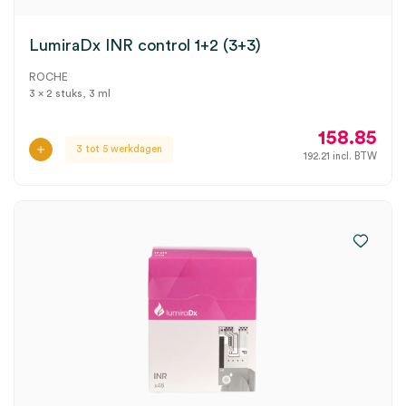
LumiraDx INR control 1+2 (3+3)
ROCHE
3 x 2 stuks, 3 ml
158.85
3 tot 5 werkdagen
192.21
incl. BTW