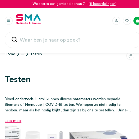
We scoren een gemiddelde van 7.1! (
11 beoordelingen
)
Home
...
Testen
Testen
Bloed-onderzoek. Hierbij kunnen diverse parameters worden bepaald.
Siemens of Hemocue. | COVID-19 testen. We hopen ze niet nodig te
hebben, maar als het nodig blijkt, dan zijn ze bij ons te bestellen. | Urine-
onderzoek. Urinereagensstrips van o.a. Roche zijn een handig hulpmiddel
Lees meer
voor het onmiddellijk onderzoeken, diagnosticeren en screenen van ziekten.
| Zwangerschapstesten. Een zwangerschapstest biedt snel duidelijkheid en
zekerheid in een belangrijke periode. We bieden betrouwbare
zwangerschapstesten van hoge kwaliteit, met snelle, nauwkeurige