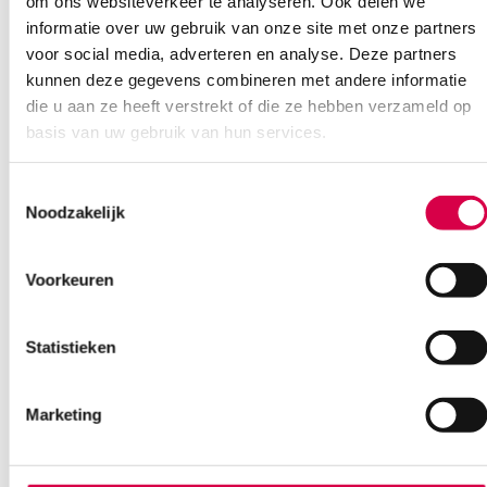
om ons websiteverkeer te analyseren. Ook delen we
LumiraDx HbA1c control (3+3)
informatie over uw gebruik van onze site met onze partners
voor social media, adverteren en analyse. Deze partners
ROCHE
3 x 2 stuks, 0.5 ml
kunnen deze gegevens combineren met andere informatie
die u aan ze heeft verstrekt of die ze hebben verzameld op
158.85
basis van uw gebruik van hun services.
3 tot 5 werkdagen
192.21
incl. BTW
Toestemmingsselectie
Noodzakelijk
Voorkeuren
Statistieken
Marketing