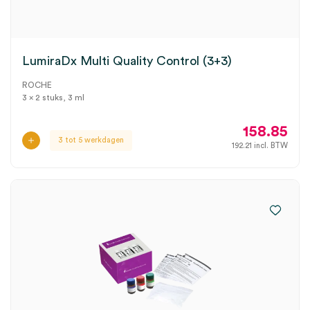
LumiraDx Multi Quality Control (3+3)
ROCHE
3 x 2 stuks, 3 ml
158.85
3 tot 5 werkdagen
192.21
incl. BTW