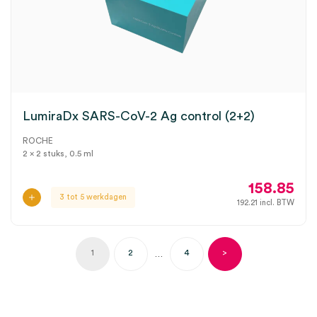
LumiraDx SARS-CoV-2 Ag control (2+2)
ROCHE
2 x 2 stuks, 0.5 ml
158.85
3 tot 5 werkdagen
192.21
incl. BTW
1
2
4
>
…