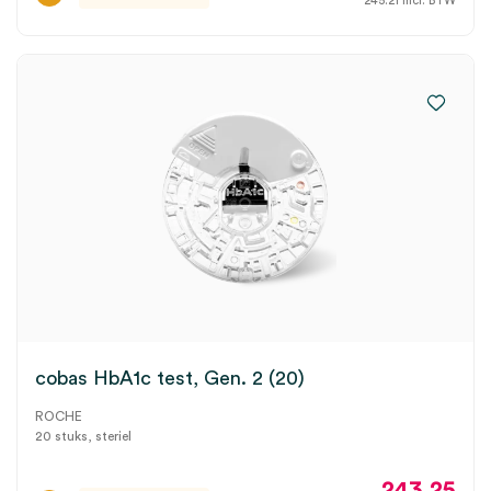
245.21
incl. BTW
cobas HbA1c test, Gen. 2 (20)
ROCHE
20 stuks, steriel
243.25