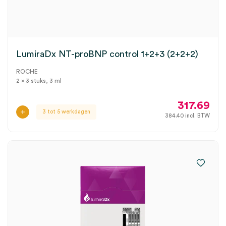
LumiraDx NT-proBNP control 1+2+3 (2+2+2)
ROCHE
2 x 3 stuks, 3 ml
317.69
3 tot 5 werkdagen
384.40
incl. BTW