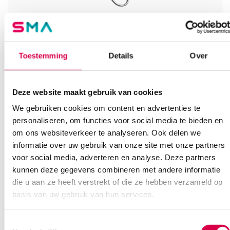
Mosquito arterieklem, 12cm, recht (1)
Toestemming
Details
Over
MEDIPHARCHEM
1 stuk, 12cm, Mosquito
Deze website maakt gebruik van cookies
7.37
We gebruiken cookies om content en advertenties te
Direct leverbaar
8.92
incl. BTW
personaliseren, om functies voor social media te bieden en
om ons websiteverkeer te analyseren. Ook delen we
informatie over uw gebruik van onze site met onze partners
voor social media, adverteren en analyse. Deze partners
kunnen deze gegevens combineren met andere informatie
die u aan ze heeft verstrekt of die ze hebben verzameld op
basis van uw gebruik van hun services.
Toestemmingsselectie