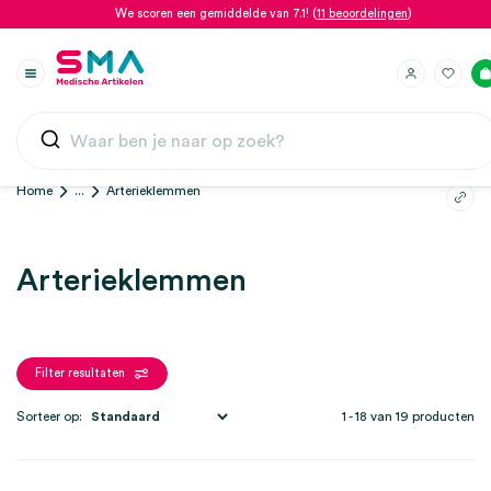
We scoren een gemiddelde van 7.1! (
11 beoordelingen
)
Home
...
Arterieklemmen
Arterieklemmen
Filter resultaten
Sorteer op:
1 - 18 van 19 producten