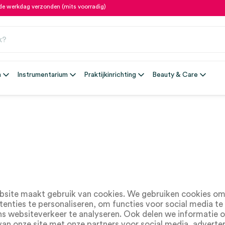
fde werkdag verzonden (mits voorradig)
n
Instrumentarium
Praktijkinrichting
Beauty & Care
site maakt gebruik van cookies. We gebruiken cookies om
tenties te personaliseren, om functies voor social media te
s websiteverkeer te analyseren. Ook delen we informatie 
van onze site met onze partners voor social media, adverte