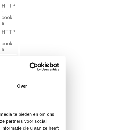
HTTP
-
cooki
e
HTTP
-
cooki
e
HTTP
-
cooki
e
HTTP
Over
-
cooki
e
HTTP
 media te bieden en om ons
-
ze partners voor social
cooki
e
nformatie die u aan ze heeft