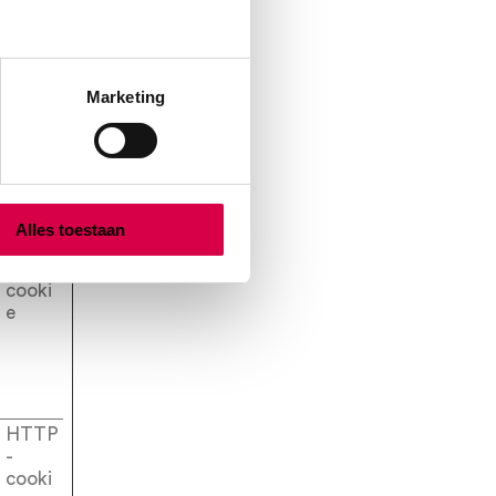
HTTP
-
cooki
e
Marketing
HTTP
-
cooki
e
Alles toestaan
HTTP
-
cooki
e
HTTP
-
cooki