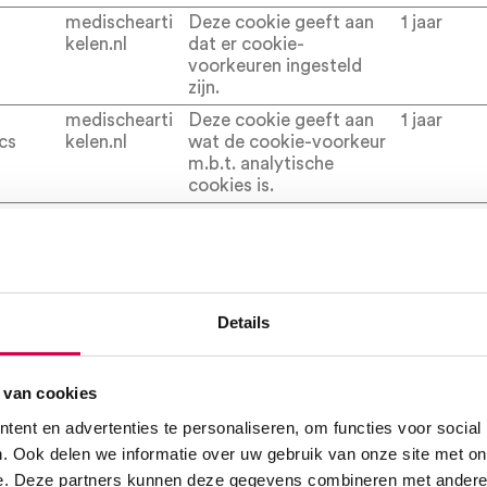
medischearti
Deze cookie geeft aan
1 jaar
kelen.nl
dat er cookie-
voorkeuren ingesteld
zijn.
medischearti
Deze cookie geeft aan
1 jaar
cs
kelen.nl
wat de cookie-voorkeur
m.b.t. analytische
cookies is.
medischearti
In afwachting
1 jaar
onal
kelen.nl
medischearti
Deze cookie geeft aan
1 jaar
Details
ly_nece
kelen.nl
wat de cookie-voorkeur
m.b.t. noodzakelijke
cookies is.
 van cookies
medischearti
Deze cookie geeft aan
1 jaar
ent en advertenties te personaliseren, om functies voor social
party
kelen.nl
wat de cookie-voorkeur
. Ook delen we informatie over uw gebruik van onze site met on
m.b.t. cookies van
derden is.
e. Deze partners kunnen deze gegevens combineren met andere i