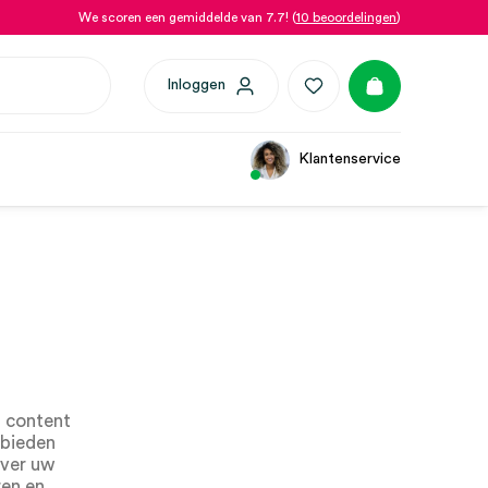
We scoren een gemiddelde van 7.7! (
10 beoordelingen
)
Inloggen
Klantenservice
 content
 bieden
over uw
ren en