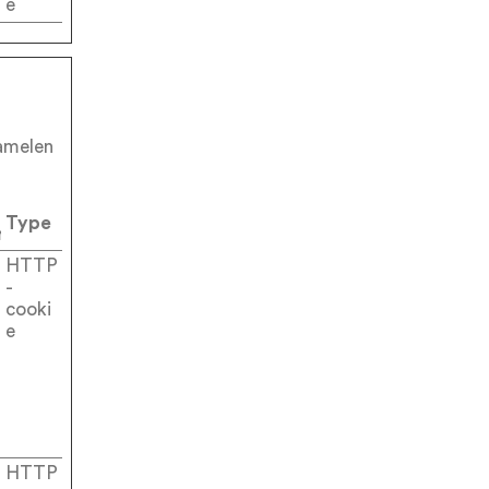
e
zamelen
Type
rmijn
HTTP
-
cooki
e
HTTP