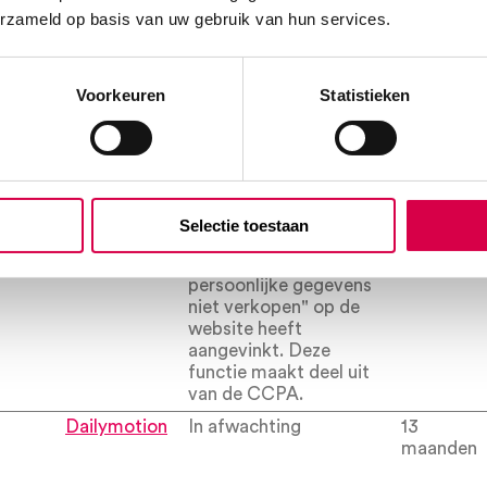
erzameld op basis van uw gebruik van hun services.
ookie
Google
Gebruikt om te
1 dag
controleren of de
browser van de
gebruiker cookies
Voorkeuren
Statistieken
ondersteunt.
Dailymotion
Deze cookie is nodig
13
voor de PayPal-
maanden
loginfunctie op de
website.
Selectie toestaan
acy
Dailymotion
Detecteert of de
Sessie
gebruiker de knop "Mijn
persoonlijke gegevens
niet verkopen" op de
website heeft
aangevinkt. Deze
functie maakt deel uit
van de CCPA.
Dailymotion
In afwachting
13
maanden