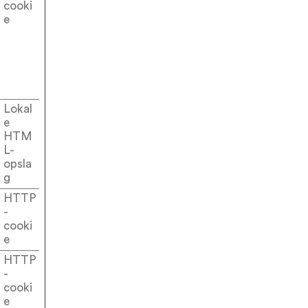
cooki
e
Lokal
e
HTM
L-
opsla
g
HTTP
-
cooki
e
HTTP
-
cooki
e