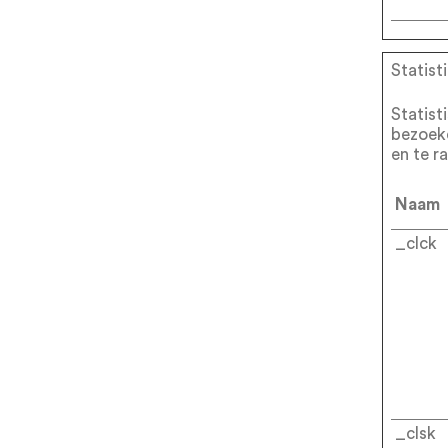
Statist
Statist
bezoek
en te r
Naam
_clck
_clsk