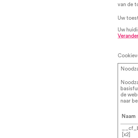
van de t
Uw toest
Uw huidi
Verande
Cookieve
Noodzak
Noodzak
basisfu
de webs
naar be
Naam
__cf_
[x2]