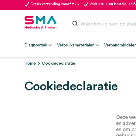
Gratis verzending vanaf €75
Vóór 15:00 uur besteld, zel
Diagnostiek
Verbruiksmaterialen
Verbandmiddele
Home
Cookiedeclaratie
Cookiedeclaratie
Deze web
en adver
en om on
gebruik 