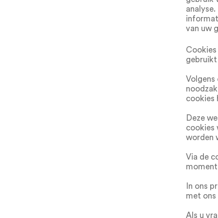
analyse.
informat
van uw g
Cookies 
gebruikt
Volgens 
noodzake
cookies
Deze web
cookies 
worden 
Via de c
moment w
In ons p
met ons 
Als u vr