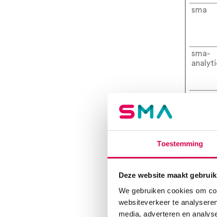
sma
sma-
analyti
sma-
functi
sma-
Toestemming
strict
ssary
Deze website maakt gebruik
sma-
We gebruiken cookies om cont
third_
websiteverkeer te analyseren
media, adverteren en analys