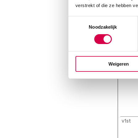
verstrekt of die ze hebben v
test_c
Toestemmingsselectie
Noodzakelijk
ts
Weigeren
uspriv
v1st