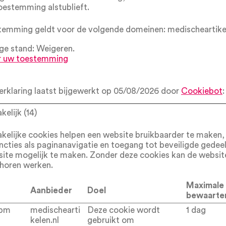
oestemming alstublieft.
emming geldt voor de volgende domeinen: medischeartikel
ge stand: Weigeren.
r uw toestemming
rklaring laatst bijgewerkt op 05/08/2026 door
Cookiebot
:
elijk (14)
elijke cookies helpen een website bruikbaarder te maken,
ncties als paginanavigatie en toegang tot beveiligde gedee
ite mogelijk te maken. Zonder deze cookies kan de website
horen werken.
Maximale
Aanbieder
Doel
bewaarte
bm
medischearti
Deze cookie wordt
1 dag
kelen.nl
gebruikt om