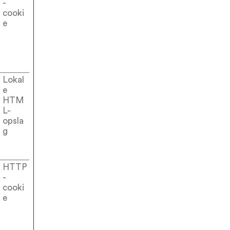
-
cooki
e
Lokal
e
HTM
L-
opsla
g
HTTP
-
cooki
e