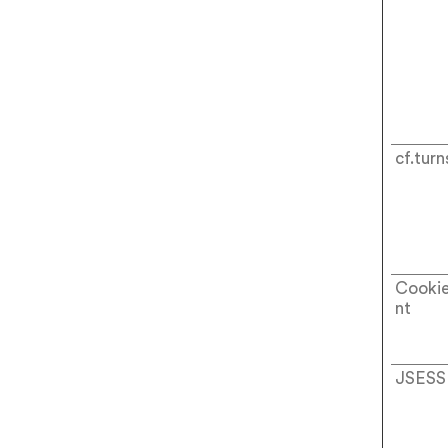
cf.turn
Cooki
nt
JSESS