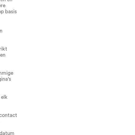
ere
op basis
en
rikt
ten
ommige
ina's
 elk
 contact
.
 datum