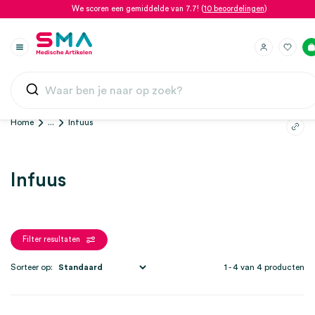
We scoren een gemiddelde van 7.7! (
10 beoordelingen
)
Home
...
Infuus
Infuus
Filter resultaten
Sorteer op:
1 - 4 van 4 producten