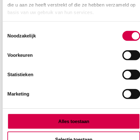
die u aan ze heeft verstrekt of die ze hebben verzameld op
basis van uw gebruik van hun services.
108.83
3 tot 5 werkdagen
131.68
incl. BTW
Toestemmingsselectie
Noodzakelijk
Voorkeuren
Statistieken
Marketing
Alles toestaan
Pressure man infusie drukzak, 36cm x 18cm (1)
Selectie toestaan