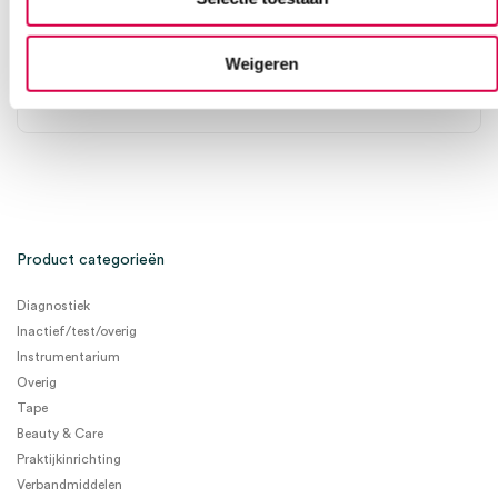
SERVOPRAX
1 stuk, 18cm x 36cm, onsteriel
Weigeren
58.58
3 tot 5 werkdagen
70.88
incl. BTW
Product categorieën
Diagnostiek
Inactief/test/overig
Instrumentarium
Overig
Tape
Beauty & Care
Praktijkinrichting
Verbandmiddelen