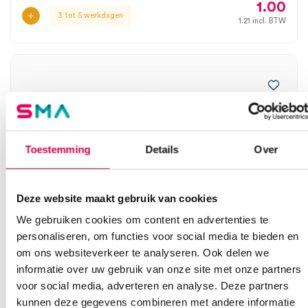
1.00
3 tot 5 werkdagen
1.21
incl. BTW
Toestemming
Details
Over
Deze website maakt gebruik van cookies
We gebruiken cookies om content en advertenties te
personaliseren, om functies voor social media te bieden en
om ons websiteverkeer te analyseren. Ook delen we
Mediware Servodrop IG infuussysteem, 60mm
informatie over uw gebruik van onze site met onze partners
container (100)
voor social media, adverteren en analyse. Deze partners
SERVOPRAX
kunnen deze gegevens combineren met andere informatie
100 stuks, 60mm, onsteriel