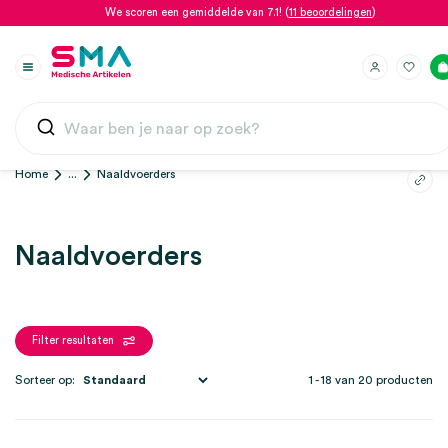
We scoren een gemiddelde van 7.1! (
11 beoordelingen
)
Home
...
Naaldvoerders
Naaldvoerders
Filter resultaten
Sorteer op:
1 - 18 van 20 producten