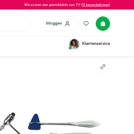
We scoren een gemiddelde van 7.1! (
11 beoordelingen
)
Inloggen
Klantenservice