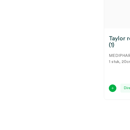
Taylor 
(1)
MEDIPHA
1 stuk, 20c
Dir