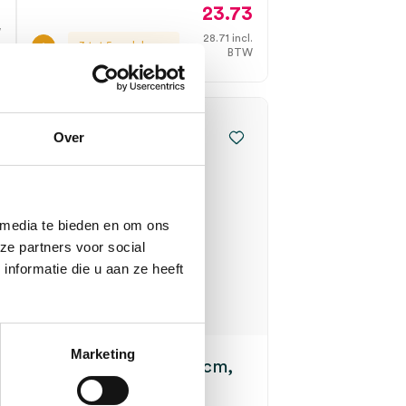
23.73
.
W
28.71
incl.
3 tot 5 werkdagen
BTW
Over
 media te bieden en om ons
ze partners voor social
nformatie die u aan ze heeft
Marketing
Stemvork, 128Hz, 20cm,
rvs (1)