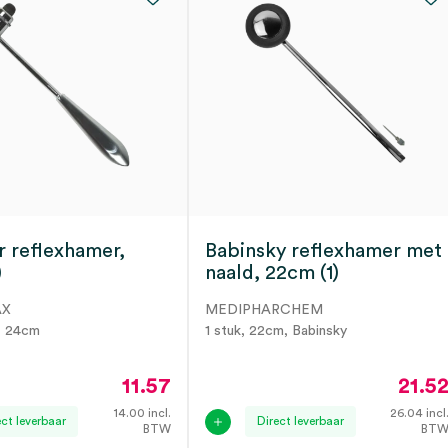
 reflexhamer,
Babinsky reflexhamer met
)
naald, 22cm (1)
AX
MEDIPHARCHEM
S, 24cm
1 stuk, 22cm, Babinsky
11.57
21.5
14.00
incl.
26.04
incl
ect leverbaar
Direct leverbaar
BTW
BT