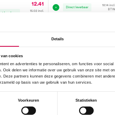
12.41
18.14
incl
Direct leverbaar
BT
15.02
incl.
ect leverbaar
BTW
Details
 van cookies
ent en advertenties te personaliseren, om functies voor social
. Ook delen we informatie over uw gebruik van onze site met on
e. Deze partners kunnen deze gegevens combineren met andere i
erzameld op basis van uw gebruik van hun services.
Voorkeuren
Statistieken
ament, 10 gram,
Stemvork met voet,
aar (1)
zonder dempers, 17cm,