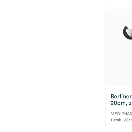
256 Herz
(1)
Toon 3 meer
uitklapbaar
(1)
uitschuifbaar
(1)
Toon 1 meer
Berliner
20cm, z
MEDIPHA
1 stuk, 20c