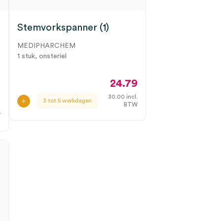
Stemvorkspanner (1)
MEDIPHARCHEM
1 stuk, onsteriel
24.79
5
30.00
incl.
3 tot 5 werkdagen
BTW
.
W