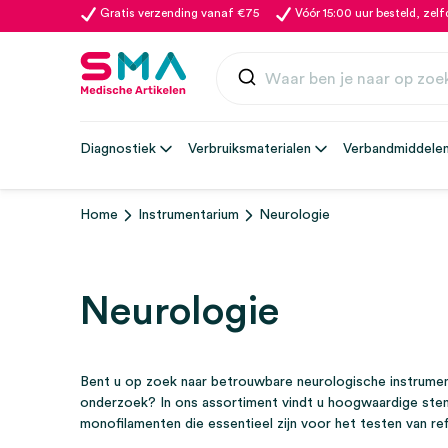
Gratis verzending vanaf €75
Vóór 15:00 uur besteld, zel
Diagnostiek
Verbruiksmaterialen
Verbandmiddele
Home
Instrumentarium
Neurologie
Neurologie
Bent u op zoek naar betrouwbare neurologische instrume
onderzoek? In ons assortiment vindt u hoogwaardige ste
monofilamenten die essentieel zijn voor het testen van refl
zenuwfunctie. Ideaal voor huisartsen, neurologen en ande