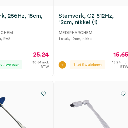
k, 256Hz, 15cm,
Stemvork, C2-512Hz,
12cm, nikkel (1)
RCHEM
MEDIPHARCHEM
m, RVS
1 stuk, 12cm, nikkel
25.24
15.6
30.54
incl.
18.94
incl
ect leverbaar
3 tot 5 werkdagen
BTW
BT