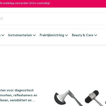
fde werkdag verzonden (mits voorradig)
n
Instrumentarium
Praktijkinrichting
Beauty & Care
nten voor diagnostisch
mvorken, reflexhamers en
exen, sensibiliteit en
re medische professionals.