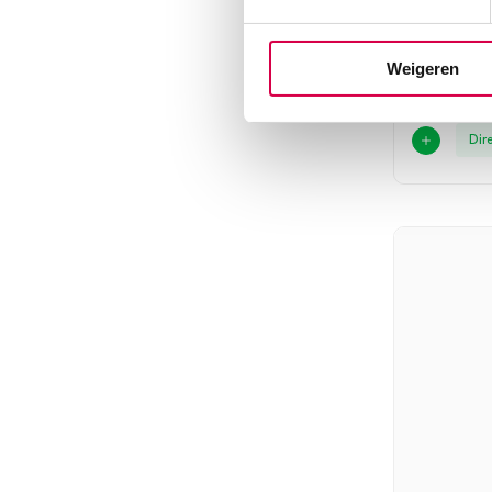
MEDIPHA
1 stuk, onst
Weigeren
Dir