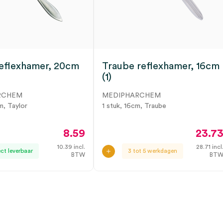
reflexhamer, 20cm
Traube reflexhamer, 16cm
(1)
RCHEM
MEDIPHARCHEM
m, Taylor
1 stuk, 16cm, Traube
8.59
23.7
10.39
incl.
28.71
incl
ect leverbaar
3 tot 5 werkdagen
BTW
BT