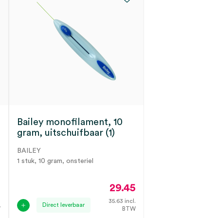
Bailey monofilament, 10
gram, uitschuifbaar (1)
BAILEY
1 stuk, 10 gram, onsteriel
2
29.45
.
35.63
incl.
Direct leverbaar
W
BTW