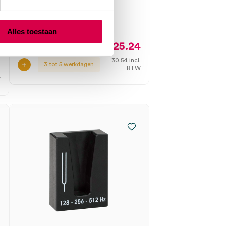
MEDIPHARCHEM
1 stuk, 20cm, RVS
Alles toestaan
25.24
3
30.54
incl.
3 tot 5 werkdagen
BTW
.
W