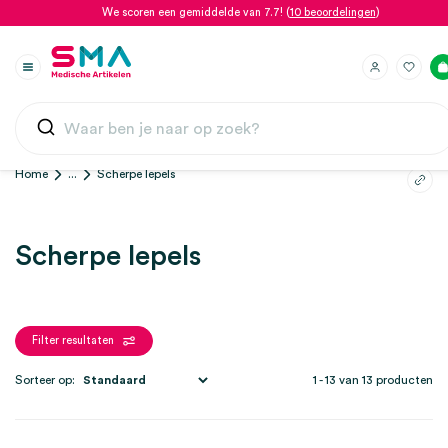
We scoren een gemiddelde van 7.7! (
10 beoordelingen
)
Home
...
Scherpe lepels
Scherpe lepels
Filter resultaten
Sorteer op:
1 - 13 van 13 producten