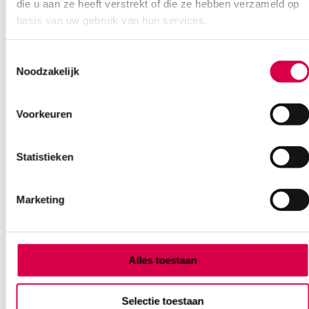
die u aan ze heeft verstrekt of die ze hebben verzameld op
basis van uw gebruik van hun services.
Volkmann scherpe lepel, nr. 2, 17cm, Ø 6mm (1)
Toestemmingsselectie
MEDIPHARCHEM
Noodzakelijk
1 stuk, 17cm, Ø 6mm, nr. 2
27.31
Voorkeuren
Direct leverbaar
33.05
incl. BTW
Statistieken
Marketing
Alles toestaan
Selectie toestaan