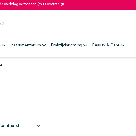
fde werkdag verzonden (mits voorradig)
n
Instrumentarium
Praktijkinrichting
Beauty & Care
er