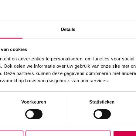
it, hulsloos, T7
27 stuks, wit, 2 laags, T6
82.39
153.9
99.69
incl.
186.33
incl
ect leverbaar
3 tot 5 werkdagen
Details
BTW
BT
 van cookies
ent en advertenties te personaliseren, om functies voor social
. Ook delen we informatie over uw gebruik van onze site met on
e. Deze partners kunnen deze gegevens combineren met andere i
erzameld op basis van uw gebruik van hun services.
Voorkeuren
Statistieken