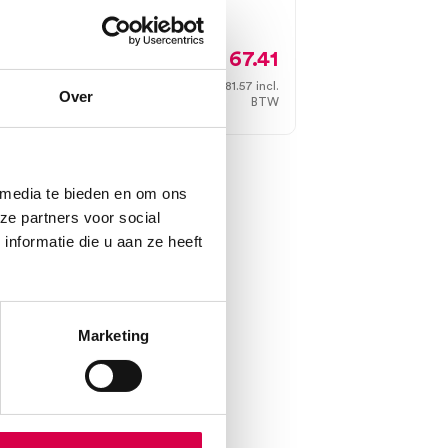
12 stuks, wit, 2 laags, T2
9
67.41
.
81.57
incl.
Direct leverbaar
Over
W
BTW
 media te bieden en om ons
ze partners voor social
nformatie die u aan ze heeft
Marketing