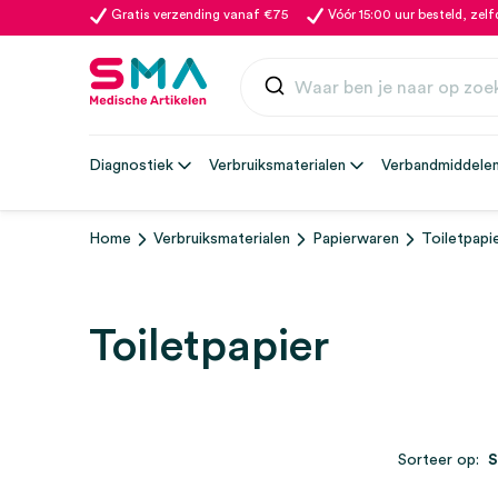
Gratis verzending vanaf €75
Vóór 15:00 uur besteld, zel
Diagnostiek
Verbruiksmaterialen
Verbandmiddele
Home
Verbruiksmaterialen
Papierwaren
Toiletpapi
Toiletpapier
Sorteer op: