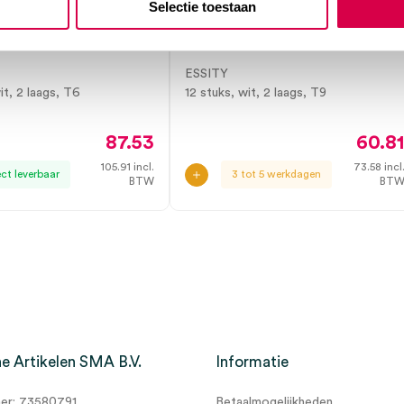
remium
Tork SmartOne Mini
Selectie toestaan
pier, T6, 2-laags,
toiletpapier, T9, 2 laags,
wit (12)
ESSITY
it, 2 laags, T6
12 stuks, wit, 2 laags, T9
87.53
60.8
105.91
incl.
73.58
incl
ect leverbaar
3 tot 5 werkdagen
BTW
BT
e Artikelen SMA B.V.
Informatie
r: 73580791
Betaalmogelijkheden