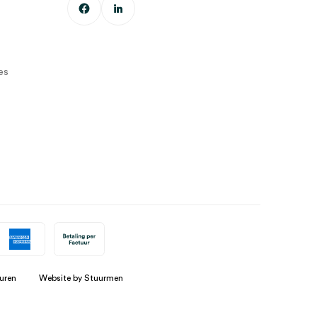
es
uren
Website by Stuurmen