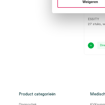
Tork P
Weigeren
Toiletpa
wit (27)
ESSITY
27 stuks, w
Dir
Product categorieën
Medisch
Diagnostiek
KVKnumme