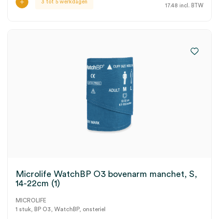
3 tot 5 werkdagen
17.48
incl. BTW
Microlife WatchBP O3 bovenarm manchet, S,
14-22cm (1)
MICROLIFE
1 stuk, BP O3, WatchBP, onsteriel