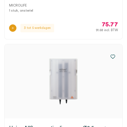
MICROLIFE
1 stuk, onsteriel
75.77
3 tot 5 werkdagen
91.68
incl. BTW