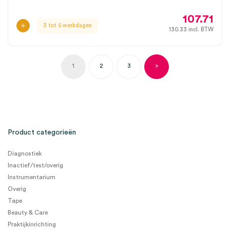
107.71
3 tot 5 werkdagen
130.33
incl. BTW
1
2
3
>
Product categorieën
Diagnostiek
Inactief/test/overig
Instrumentarium
Overig
Tape
Beauty & Care
Praktijkinrichting