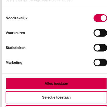
basis van uw gebruik van hun services.
Toestemmingsselectie
Noodzakelijk
Voorkeuren
Heine EN 200-1 wandtransformator, enkele
eenheid (1)
Statistieken
HEINE
1 stuk, EN 200-1, onsteriel
Marketing
384.38
Direct leverbaar
465.10
incl. BTW
Alles toestaan
Selectie toestaan