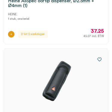
Heine AllSpec oortip dispenser, Ø2.5mm +
Ø4mm (1)
HEINE
1 stuk, onsteriel
37.25
3 tot 5 werkdagen
45.07
incl. BTW