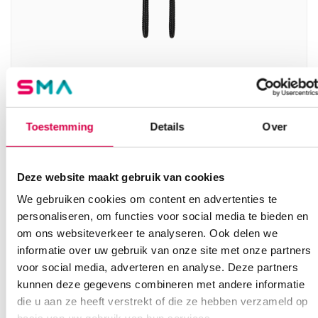
Heine EN 200 wandtransformator (1)
HEINE
Toestemming
Details
Over
1 stuk, EN 200, onsteriel
490.19
Deze website maakt gebruik van cookies
3 tot 5 werkdagen
593.13
incl. BTW
We gebruiken cookies om content en advertenties te
personaliseren, om functies voor social media te bieden en
om ons websiteverkeer te analyseren. Ook delen we
informatie over uw gebruik van onze site met onze partners
voor social media, adverteren en analyse. Deze partners
kunnen deze gegevens combineren met andere informatie
die u aan ze heeft verstrekt of die ze hebben verzameld op