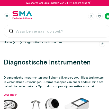
We scoren een gemiddelde van 7.1! (
11 beoordelingen
)
Home
...
Diagnostische instrumenten
Diagnostische instrumenten
Diagnostische instrumenten voor lichamelijk onderzoek. - Bloeddrukmeters
in verschillende uitvoeringen. - Dermatoscopen van onder andere Heine om
de huid te onderzoeken. - Ophthalmoscopen zijn essentieel voor het
onderzoeken van de binnenzijde van het oog, voor huisartsen, opticiens en
Lees meer
medisch specialisten. - Otoscopen om de gehoorgang te onderzoeken. -
Stethoscopen. Een kwalitatieve stethoscoop is essentieel voor een goede
diagnose en dagelijkse medische controles. In onze webshop vind je een
breed assortiment stethoscopen van hoge kwaliteit, geschikt voor zowel