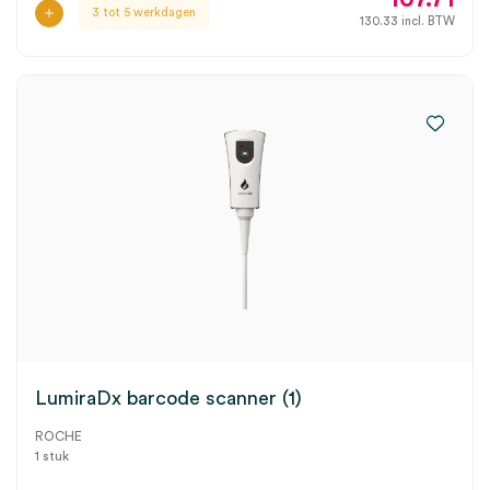
3 tot 5 werkdagen
130.33
incl. BTW
LumiraDx barcode scanner (1)
ROCHE
1 stuk