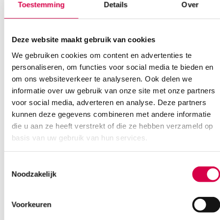
Toestemming
Details
Over
Mediware Pocket Dermatoscoop, blauw, koffer
Deze website maakt gebruik van cookies
(1)
We gebruiken cookies om content en advertenties te
SERVOPRAX
personaliseren, om functies voor social media te bieden en
1 set, incl. AA batterij, koffer, onsteriel
om ons websiteverkeer te analyseren. Ook delen we
informatie over uw gebruik van onze site met onze partners
109.46
3 tot 5 werkdagen
voor social media, adverteren en analyse. Deze partners
132.45
incl. BTW
kunnen deze gegevens combineren met andere informatie
die u aan ze heeft verstrekt of die ze hebben verzameld op
basis van uw gebruik van hun services.
Toestemmingsselectie
Noodzakelijk
Voorkeuren