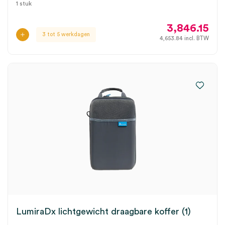
1 stuk
3,846.15
3 tot 5 werkdagen
4,653.84
incl. BTW
LumiraDx lichtgewicht draagbare koffer (1)