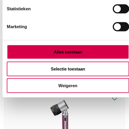
Statistieken
Marketing
Mediware Pocket Dermatoscoop, groen,
koffer (1)
SERVOPRAX
Alles toestaan
1 set, incl. AA batterij, koffer, onsteriel
109.46
Selectie toestaan
3 tot 5 werkdagen
132.45
incl. BTW
Weigeren