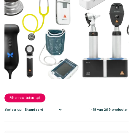
professionals als studenten in de zorg. - Ultrasound. Met een echoapparaat
kunnen zorgprofessionals snel en veilig organen, weefsels en bloedstromen
beoordelen, zonder gebruik van schadelijke straling. - Een Vitro diagnostisch
instrument is medische apparatuur die wordt gebruikt om analyses uit te
voeren op lichaamsmaterialen zoals bloed, urine of weefselmonsters.
Filter resultaten
Sorteer op:
1 - 18 van 299 producten