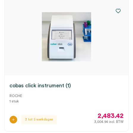
cobas click instrument (1)
ROCHE
1 stuk
2,483.42
3 tot 5 werkdagen
3,004.94
incl. BTW