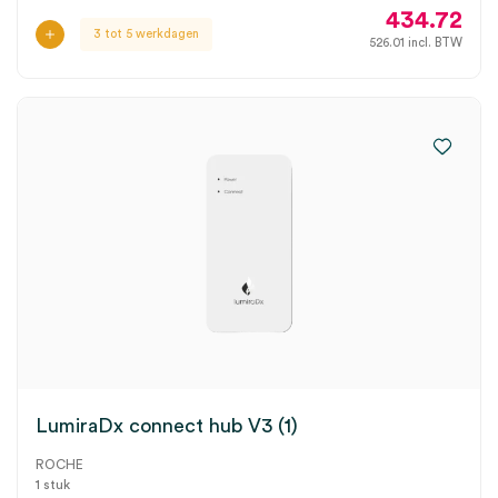
434.72
3 tot 5 werkdagen
526.01
incl. BTW
LumiraDx connect hub V3 (1)
ROCHE
1 stuk