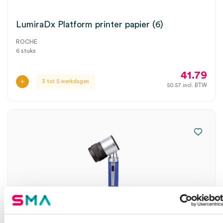
LumiraDx Platform printer papier (6)
ROCHE
6 stuks
41.79
3 tot 5 werkdagen
50.57
incl. BTW