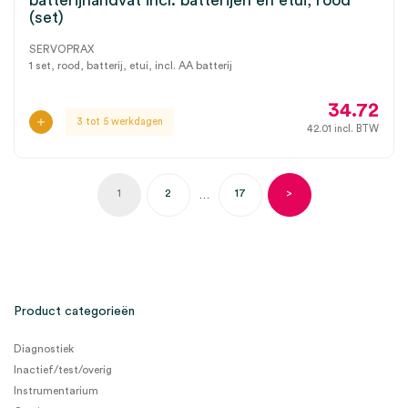
batterijhandvat incl. batterijen en etui, rood
(set)
SERVOPRAX
1 set, rood, batterij, etui, incl. AA batterij
34.72
3 tot 5 werkdagen
42.01
incl. BTW
1
2
17
>
…
Product categorieën
Diagnostiek
Inactief/test/overig
Instrumentarium