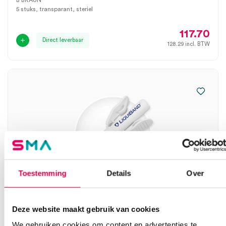
B BRAUN
5 stuks, transparant, steriel
117.70
Direct leverbaar
128.29
incl. BTW
Toestemming
Details
Over
Deze website maakt gebruik van cookies
LiquiBand Optima weefsellijm ampul, 0.5 gr,
We gebruiken cookies om content en advertenties te