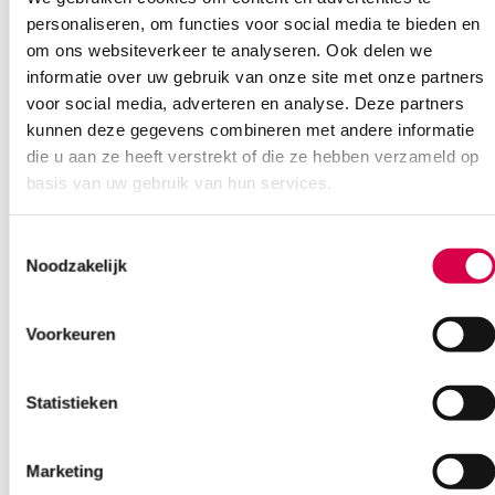
transparant (10)
personaliseren, om functies voor social media te bieden en
LIQUIBAND
om ons websiteverkeer te analyseren. Ook delen we
10 stuks, 0.5 gram, transparant
informatie over uw gebruik van onze site met onze partners
voor social media, adverteren en analyse. Deze partners
192.39
kunnen deze gegevens combineren met andere informatie
3 tot 5 werkdagen
209.71
incl. BTW
die u aan ze heeft verstrekt of die ze hebben verzameld op
basis van uw gebruik van hun services.
Toestemmingsselectie
Noodzakelijk
Voorkeuren
Statistieken
Marketing