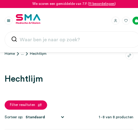
We scoren een gemiddelde van 7.1! (
11 beoordelingen
)
Home
...
Hechtlijm
Hechtlijm
Filter resultaten
Sorteer op:
1 - 8 van 8 producten