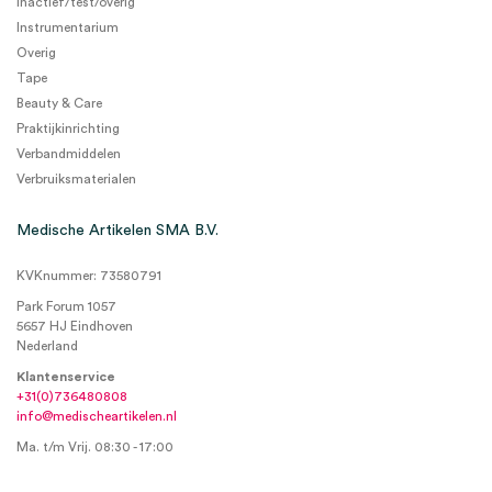
Inactief/test/overig
Instrumentarium
Overig
Tape
Beauty & Care
Praktijkinrichting
Verbandmiddelen
Verbruiksmaterialen
Medische Artikelen SMA B.V.
KVKnummer: 73580791
Park Forum 1057
5657 HJ Eindhoven
Nederland
Klantenservice
+31(0)736480808
info@medischeartikelen.nl
Ma. t/m Vrij. 08:30 - 17:00