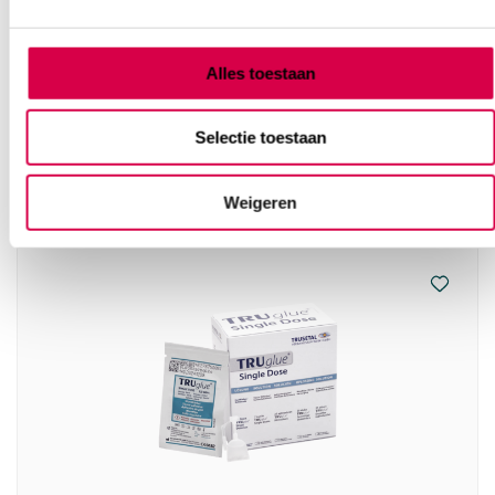
Truglue weefsellijm ampul, 0.3ml, transparant
(10)
Alles toestaan
TRUSETAL
10 stuks, transparant, steriel
Selectie toestaan
173.01
3 tot 5 werkdagen
188.58
incl. BTW
Weigeren