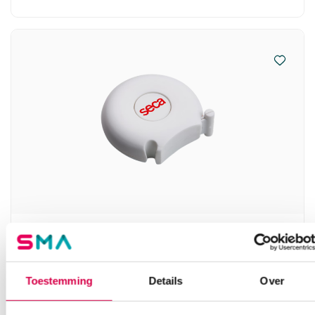
Seca 201 ergonomisch omtrekmeetlint (1)
SECA
1 stuk, 205cm, onsteriel
Toestemming
Details
Over
13.98