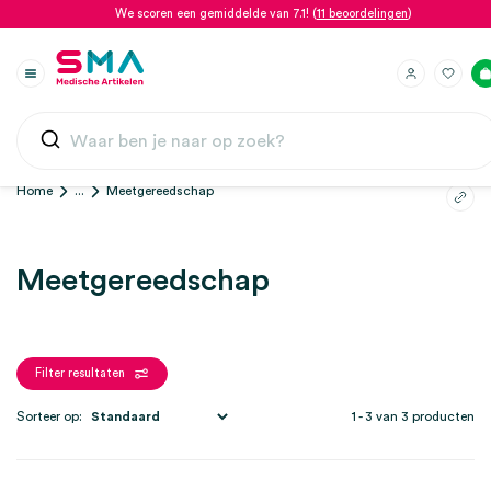
We scoren een gemiddelde van 7.1! (
11 beoordelingen
)
Home
...
Meetgereedschap
Meetgereedschap
Filter resultaten
Sorteer op:
1 - 3 van 3 producten