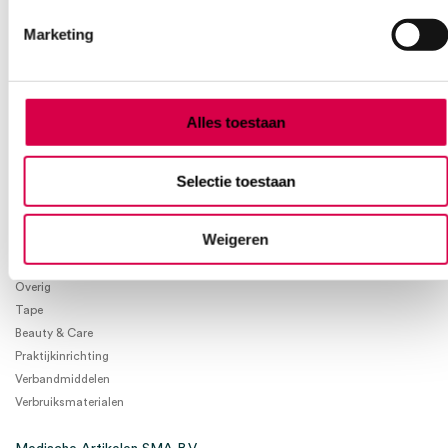
36.42
Direct leverbaar
44.07
incl. BTW
Marketing
Alles toestaan
Product categorieën
Selectie toestaan
Diagnostiek
Weigeren
Inactief/test/overig
Instrumentarium
Overig
Tape
Beauty & Care
Praktijkinrichting
Verbandmiddelen
Verbruiksmaterialen