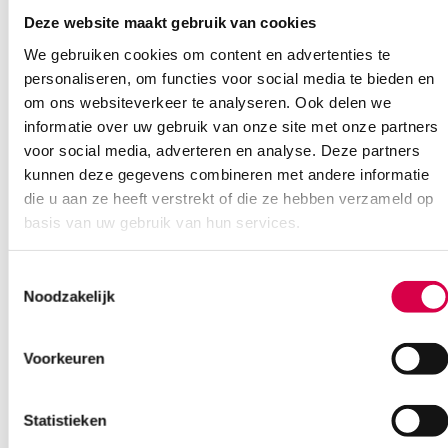
3 tot 5 werkdagen
16.92
incl. BTW
Deze website maakt gebruik van cookies
We gebruiken cookies om content en advertenties te
personaliseren, om functies voor social media te bieden en
om ons websiteverkeer te analyseren. Ook delen we
informatie over uw gebruik van onze site met onze partners
voor social media, adverteren en analyse. Deze partners
kunnen deze gegevens combineren met andere informatie
die u aan ze heeft verstrekt of die ze hebben verzameld op
basis van uw gebruik van hun services.
Toestemmingsselectie
Noodzakelijk
Seca 206 rol meetlint met muurbevestiging (1)
Voorkeuren
SECA
1 stuk, onsteriel
Statistieken