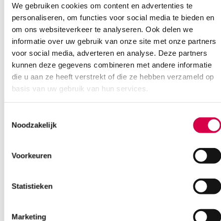
We gebruiken cookies om content en advertenties te
personaliseren, om functies voor social media te bieden en
om ons websiteverkeer te analyseren. Ook delen we
informatie over uw gebruik van onze site met onze partners
voor social media, adverteren en analyse. Deze partners
kunnen deze gegevens combineren met andere informatie
Product categorieën
die u aan ze heeft verstrekt of die ze hebben verzameld op
basis van uw gebruik van hun services.
Diagnostiek
Inactief/test/overig
Instrumentarium
Toestemmingsselectie
Overig
Noodzakelijk
Tape
Beauty & Care
Voorkeuren
Praktijkinrichting
Verbandmiddelen
Verbruiksmaterialen
Statistieken
Medische Artikelen SMA B.V.
Marketing