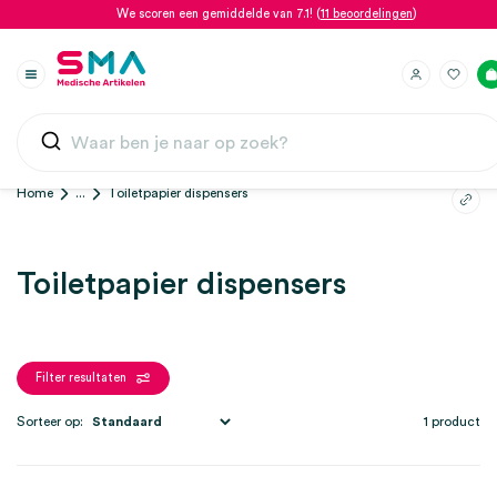
We scoren een gemiddelde van 7.1! (
11 beoordelingen
)
Home
...
Toiletpapier dispensers
Toiletpapier dispensers
Filter resultaten
Sorteer op:
1 product