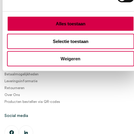
KVKnummer: 73580791
Park Forum 1057
5657 HJ Eindhoven
Nederland
Alles toestaan
Klantenservice
+31(0)736480808
info@medischeartikelen.nl
Selectie toestaan
Ma. t/m Vrij. 08:30 - 17:00
Weigeren
Informatie
Betaalmogelijkheden
Leveringsinformatie
Retourneren
Over Ons
Producten bestellen via QR-codes
Social media