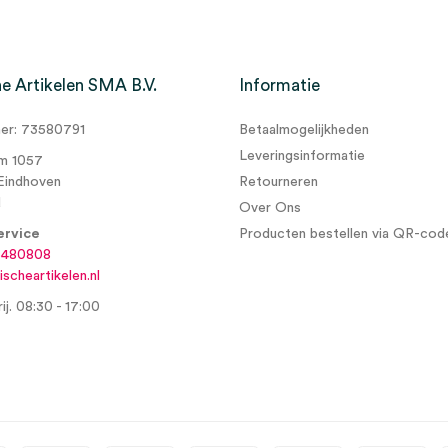
e Artikelen SMA B.V.
Informatie
r: 73580791
Betaalmogelijkheden
Leveringsinformatie
m 1057
Eindhoven
Retourneren
d
Over Ons
ervice
Producten bestellen via QR-cod
6480808
scheartikelen.nl
ij. 08:30 - 17:00