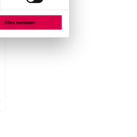
Alles toestaan
2
.
W