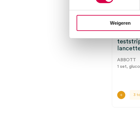
FreeSty
Weigeren
startpa
bloedgl
teststri
lancette
ABBOTT
1 set, gluco
3 t