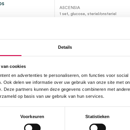
ps
ASCENSIA
1 set, glucose, steriel/onsteriel
se, steriel/onsteriel
15.7
21.13
17.19
incl
Direct leverbaar
BT
23.03
incl.
ot 5 werkdagen
Details
BTW
 van cookies
ent en advertenties te personaliseren, om functies voor social
. Ook delen we informatie over uw gebruik van onze site met on
e. Deze partners kunnen deze gegevens combineren met andere i
erzameld op basis van uw gebruik van hun services.
Voorkeuren
Statistieken