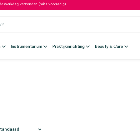
fde werkdag verzonden (mits voorradig)
n
Instrumentarium
Praktijkinrichting
Beauty & Care
s