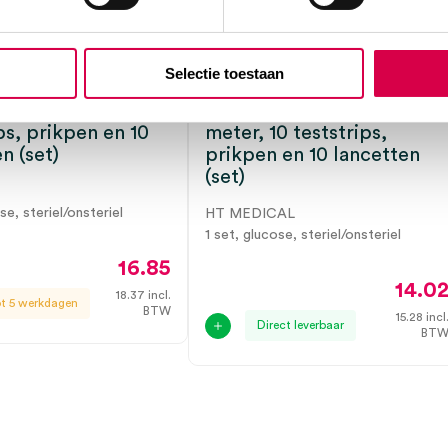
le Freedom Lite
Ht One TD GLUCO
Selectie toestaan
kket: Etui met
Bluetooth startpakket:
ucose meter, 10
Etui met bloedglucose
ps, prikpen en 10
meter, 10 teststrips,
n (set)
prikpen en 10 lancetten
(set)
se, steriel/onsteriel
HT MEDICAL
1 set, glucose, steriel/onsteriel
16.85
14.0
18.37
incl.
ot 5 werkdagen
BTW
15.28
incl
Direct leverbaar
BT