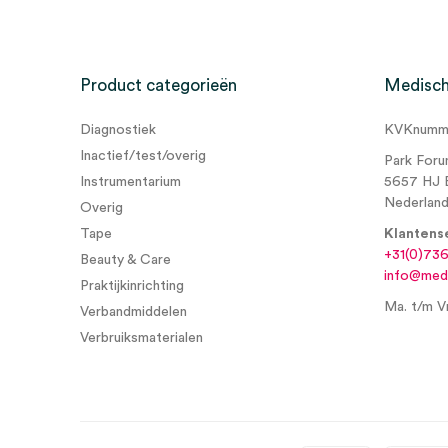
Product categorieën
Medisch
Diagnostiek
KVKnumme
Inactief/test/overig
Park Foru
Instrumentarium
5657 HJ 
Nederlan
Overig
Tape
Klantens
+31(0)73
Beauty & Care
info@medi
Praktijkinrichting
Ma. t/m Vr
Verbandmiddelen
Verbruiksmaterialen