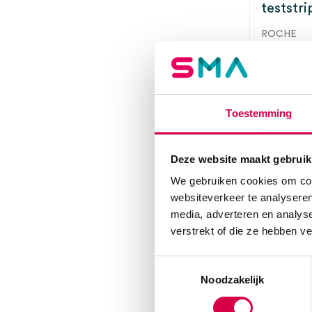
teststri
ROCHE
1 set, gluco
3 t
Toestemming
Deze website maakt gebruik
We gebruiken cookies om cont
websiteverkeer te analyseren
media, adverteren en analys
verstrekt of die ze hebben v
Toestemmingsselectie
Noodzakelijk