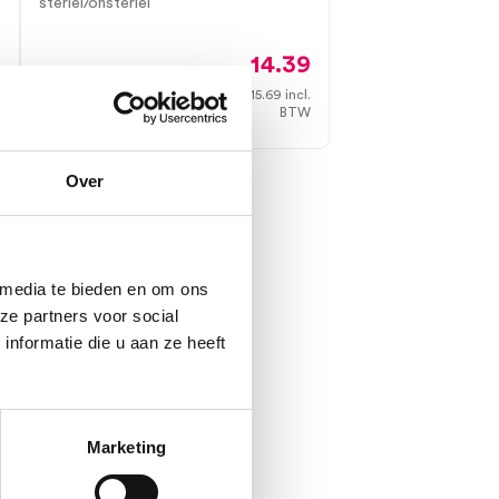
steriel/onsteriel
14.39
15.69
incl.
Direct leverbaar
7
BTW
.
W
Over
 media te bieden en om ons
ze partners voor social
nformatie die u aan ze heeft
Marketing