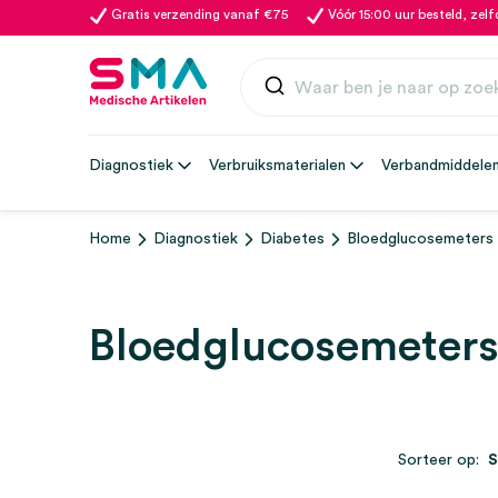
Gratis verzending vanaf €75
Vóór 15:00 uur besteld, zel
Diagnostiek
Verbruiksmaterialen
Verbandmiddele
Home
Diagnostiek
Diabetes
Bloedglucosemeters
Bloedglucosemeter
Sorteer op: