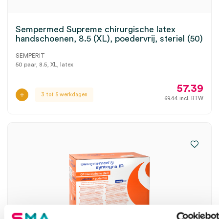
Sempermed Supreme chirurgische latex
handschoenen, 8.5 (XL), poedervrij, steriel (50)
SEMPERIT
50 paar, 8.5, XL, latex
57.39
3 tot 5 werkdagen
69.44
incl. BTW