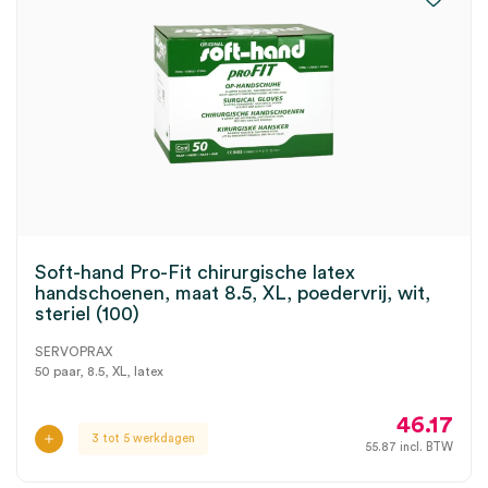
Soft-hand Pro-Fit chirurgische latex
handschoenen, maat 8.5, XL, poedervrij, wit,
steriel (100)
SERVOPRAX
50 paar, 8.5, XL, latex
46.17
3 tot 5 werkdagen
55.87
incl. BTW