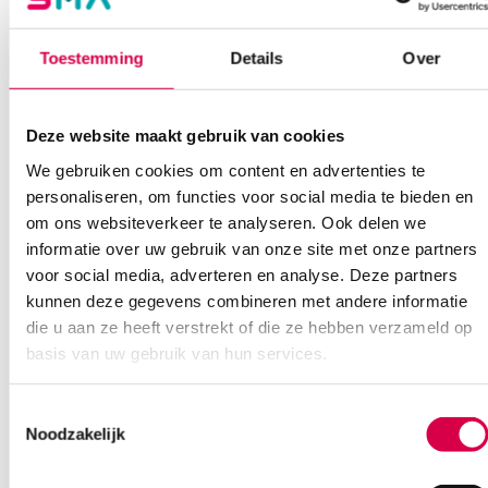
Toestemming
Details
Over
Sempermed Syntegra IR PV, maat 6 (50)
Deze website maakt gebruik van cookies
HARPS
50 paar, 6.5, beige
We gebruiken cookies om content en advertenties te
personaliseren, om functies voor social media te bieden en
117.24
om ons websiteverkeer te analyseren. Ook delen we
3 tot 5 werkdagen
141.86
incl. BTW
informatie over uw gebruik van onze site met onze partners
voor social media, adverteren en analyse. Deze partners
kunnen deze gegevens combineren met andere informatie
die u aan ze heeft verstrekt of die ze hebben verzameld op
basis van uw gebruik van hun services.
Toestemmingsselectie
Noodzakelijk