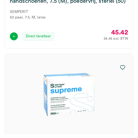
handschoenen, 7.5 (M), poedervrij, steriel (50)
SEMPERIT
50 paar, 7.5, M, latex
45.42
Direct leverbaar
54.96
incl. BTW