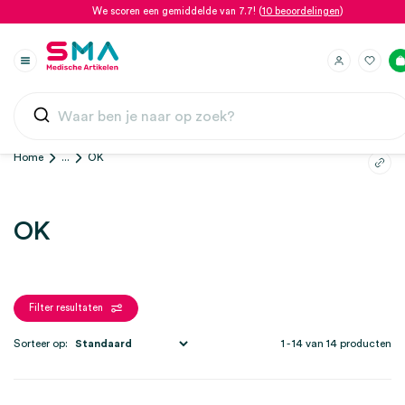
We scoren een gemiddelde van 7.7! (
10 beoordelingen
)
Home
...
OK
OK
Filter resultaten
Sorteer op:
1 - 14 van 14 producten