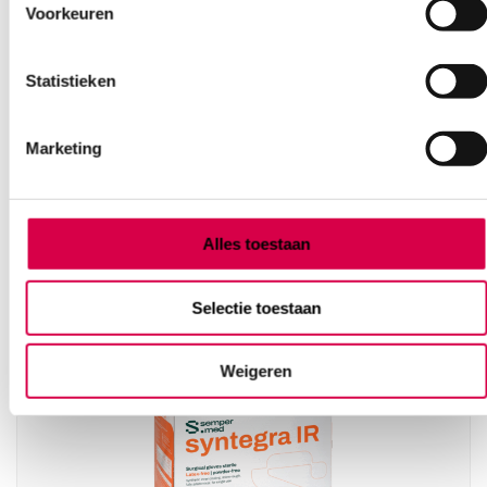
Voorkeuren
Statistieken
Sempermed Syntegra IR PV, maat 6.5 (100)
Marketing
HARPS
50 paar, 6.5, beige
117.24
Alles toestaan
Direct leverbaar
141.86
incl. BTW
Selectie toestaan
Weigeren