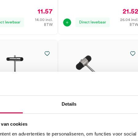
11.57
21.5
14.00
incl.
26.04
incl
ect leverbaar
Direct leverbaar
BTW
BT
Details
 van cookies
flexhamer, 18cm (1)
Dejerine reflexhamer met
ent en advertenties te personaliseren, om functies voor social