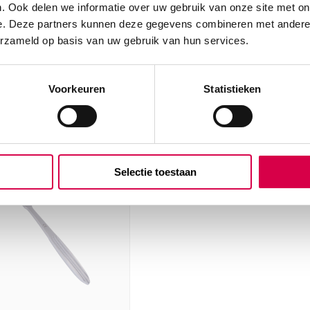
naald, 20cm (1)
. Ook delen we informatie over uw gebruik van onze site met on
RCHEM
e. Deze partners kunnen deze gegevens combineren met andere i
m, Buck
MEDIPHARCHEM
erzameld op basis van uw gebruik van hun services.
1 stuk, 20cm, Dejerine
14.99
23.7
18.14
incl.
Voorkeuren
Statistieken
ect leverbaar
BTW
28.71
incl
3 tot 5 werkdagen
BT
Selectie toestaan