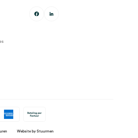
es
uren
Website by Stuurmen