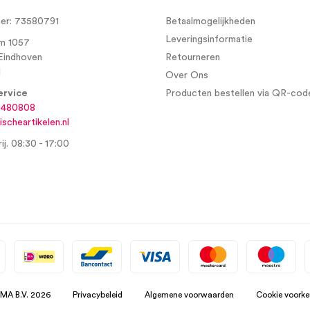
r: 73580791
Betaalmogelijkheden
Leveringsinformatie
m 1057
Eindhoven
Retourneren
d
Over Ons
ervice
Producten bestellen via QR-cod
6480808
scheartikelen.nl
ij. 08:30 - 17:00
SMA B.V. 2026
Privacybeleid
Algemene voorwaarden
Cookie voorke