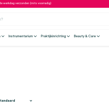
fde werkdag verzonden (mits voorradig)
n
Instrumentarium
Praktijkinrichting
Beauty & Care