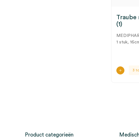
Traube 
(1)
MEDIPHA
1 stuk, 16c
3 t
Product categorieën
Medisch