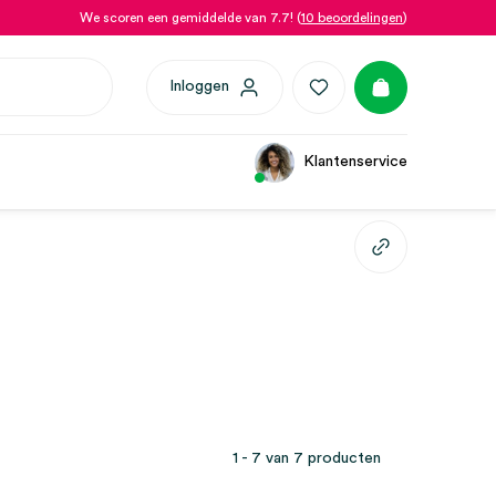
We scoren een gemiddelde van 7.7! (
10 beoordelingen
)
Inloggen
Klantenservice
1 - 7 van 7 producten