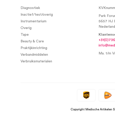
Diagnostiek
KVKnumme
Inactief/test/overig
Park Foru
Instrumentarium
5657 HJ 
Nederlan
Overig
Tape
Klantens
+31(0)73
Beauty & Care
info@medi
Praktijkinrichting
Ma. t/m Vr
Verbandmiddelen
Verbruiksmaterialen
Copyright Medische Artikelen 