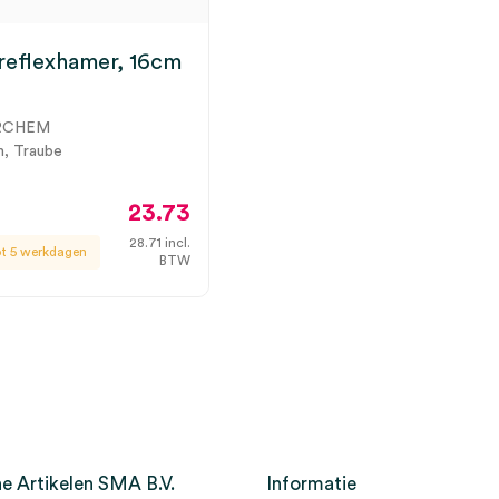
reflexhamer, 16cm
RCHEM
m, Traube
23.73
28.71
incl.
ot 5 werkdagen
BTW
e Artikelen SMA B.V.
Informatie