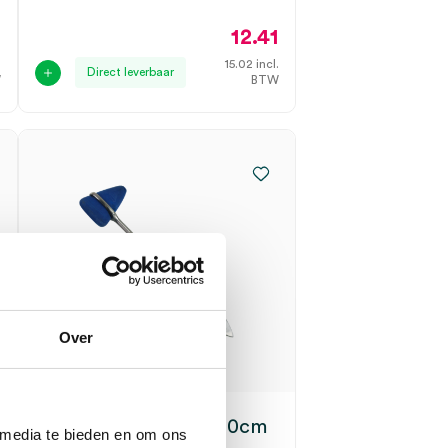
2
12.41
.
15.02
incl.
Direct leverbaar
W
BTW
Over
Taylor reflexhamer, 20cm
 media te bieden en om ons