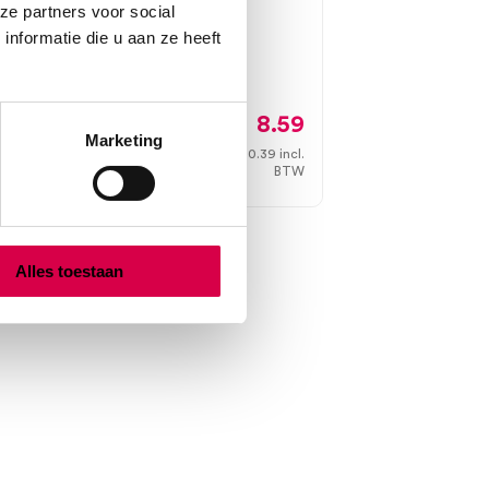
(1)
ze partners voor social
nformatie die u aan ze heeft
MEDIPHARCHEM
1 stuk, 20cm, Taylor
3
8.59
Marketing
.
10.39
incl.
Direct leverbaar
W
BTW
Alles toestaan