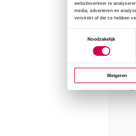
websiteverkeer te analyseren
MEDIPHA
media, adverteren en analys
1 stuk, 18c
verstrekt of die ze hebben v
Toestemmingsselectie
Noodzakelijk
Dir
Weigeren