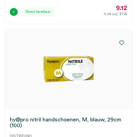
9.12
Direct leverbaar
11.04
incl. BTW
hy@pro nitril handschoenen, M, blauw, 29cm
(100)
DISTRIFUND