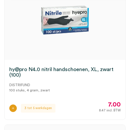
hy@pro N4.0 nitril handschoenen, XL, zwart
(100)
DISTRIFUND
100 stuks, 4 gram, zwart
7.00
3 tot 5 werkdagen
8.47
incl. BTW