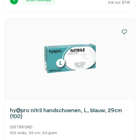
Direct leverbaar
5.14
incl. BTW
hy@pro nitril handschoenen, L, blauw, 29cm
(100)
DISTRIFUND
100 stuks, 29 cm, 6.5 gram