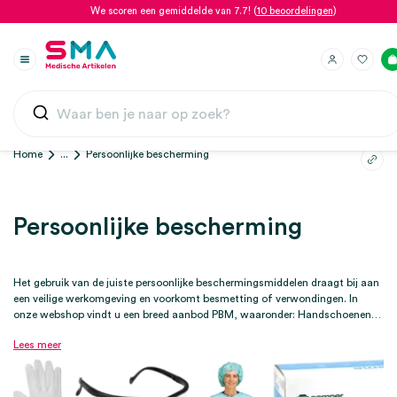
We scoren een gemiddelde van 7.7! (
10 beoordelingen
)
Home
...
Persoonlijke bescherming
Persoonlijke bescherming
Het gebruik van de juiste persoonlijke beschermingsmiddelen draagt bij aan
een veilige werkomgeving en voorkomt besmetting of verwondingen. In
onze webshop vindt u een breed aanbod PBM, waaronder: Handschoenen
(katoen, latex, nitril en vinyl). | Mondmaskers. | Beschermende kleding zoals
Lees meer
mutsen, schorten en jassen. | Veiligheidsbrillen | Oortips voor de otoscoop
en oorthermometer. | Afdekdoeken voor het steriel afdekken van de patiënt
en apparatuur. | Wilt u ook uw armen, voeten en ogen optimaal
beschermen? Kijk dan bij de categorie 'Overige bescherming'.