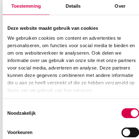
Toestemming
Details
Over
Deze website maakt gebruik van cookies
We gebruiken cookies om content en advertenties te
personaliseren, om functies voor social media te bieden en
hy@pro N4.0 nitril handschoenen, M, zwart
om ons websiteverkeer te analyseren. Ook delen we
(100)
informatie over uw gebruik van onze site met onze partners
voor social media, adverteren en analyse. Deze partners
DISTRIFUND
100 stuks, 4 gram, zwart
kunnen deze gegevens combineren met andere informatie
die u aan ze heeft verstrekt of die ze hebben verzameld op
7.00
basis van uw gebruik van hun services.
Direct leverbaar
8.47
incl. BTW
Toestemmingsselectie
Noodzakelijk
Voorkeuren