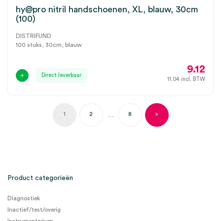
hy@pro nitril handschoenen, XL, blauw, 30cm
(100)
DISTRIFUND
100 stuks, 30cm, blauw
9.12
Direct leverbaar
11.04
incl. BTW
1
2
8
>
…
Product categorieën
Diagnostiek
Inactief/test/overig