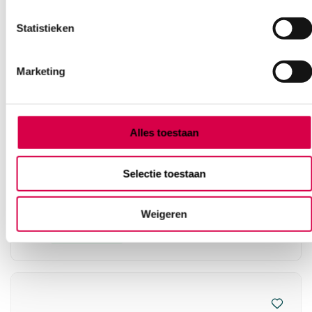
Statistieken
Marketing
Alles toestaan
hy@pro N4.0 nitril handschoenen, S, zwart
(100)
Selectie toestaan
DISTRIFUND
100 stuks, 4 gram, zwart
Weigeren
7.00
Direct leverbaar
8.47
incl. BTW