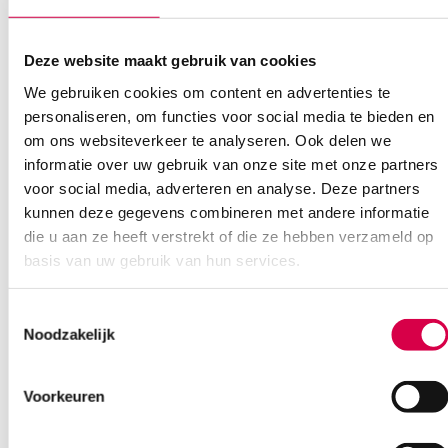
Deze website maakt gebruik van cookies
We gebruiken cookies om content en advertenties te
personaliseren, om functies voor social media te bieden en
om ons websiteverkeer te analyseren. Ook delen we
Eco-line servobox naaldencontainer met
informatie over uw gebruik van onze site met onze partners
deksel, 500ml (1)
voor social media, adverteren en analyse. Deze partners
kunnen deze gegevens combineren met andere informatie
USON PLAST
die u aan ze heeft verstrekt of die ze hebben verzameld op
1 stuk, 500 ml, eco, met deksel
basis van uw gebruik van hun services.
0.91
Direct leverbaar
1.10
incl. BTW
Toestemmingsselectie
Noodzakelijk
Voorkeuren