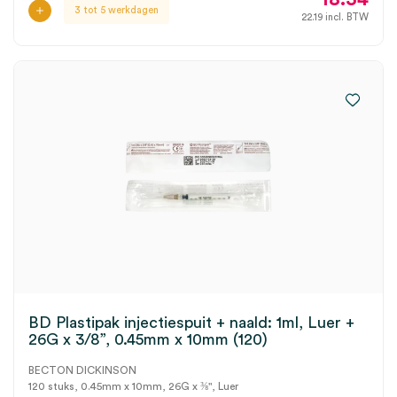
3 tot 5 werkdagen
22.19
incl. BTW
BD Plastipak injectiespuit + naald: 1ml, Luer +
26G x 3/8”, 0.45mm x 10mm (120)
BECTON DICKINSON
120 stuks, 0.45mm x 10mm, 26G x ⅜", Luer