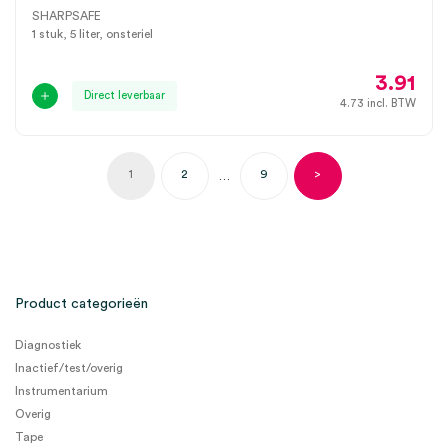
SHARPSAFE
1 stuk, 5 liter, onsteriel
3.91
Direct leverbaar
4.73
incl. BTW
1
2
9
>
…
Product categorieën
Diagnostiek
Inactief/test/overig
Instrumentarium
Overig
Tape