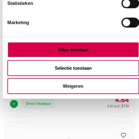
Statistieken
Marketing
Alles toestaan
Eco-line servobox naaldencontainer met
Selectie toestaan
deksel, 500ml (5)
SERVOPRAX
5 stuks, 500 ml, eco, met deksel
Weigeren
4.64
Direct leverbaar
5.61
incl. BTW