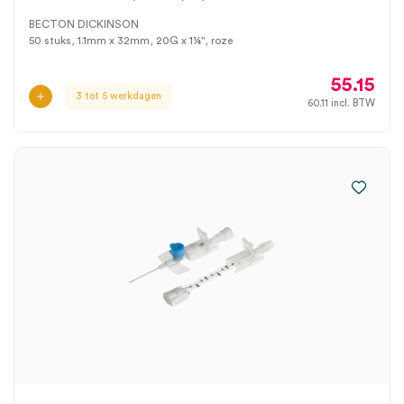
BECTON DICKINSON
50 stuks, 1.1mm x 32mm, 20G x 1¼", roze
55.15
3 tot 5 werkdagen
60.11
incl. BTW