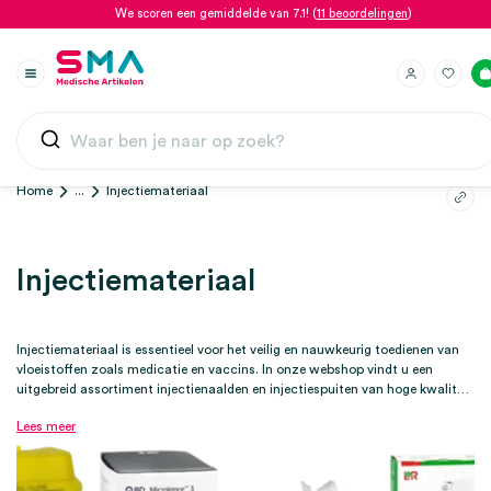
We scoren een gemiddelde van 7.1! (
11 beoordelingen
)
Home
...
Injectiemateriaal
Injectiemateriaal
Injectiemateriaal is essentieel voor het veilig en nauwkeurig toedienen van
vloeistoffen zoals medicatie en vaccins. In onze webshop vindt u een
uitgebreid assortiment injectienaalden en injectiespuiten van hoge kwaliteit
van o.a. BD en Braun, geschikt voor professioneel en medisch gebruik. Ook
Lees meer
voor infuus, injectiepleisters en toebehoren zoals naaldencontainers en
stuwbanden kunt u hier vinden.