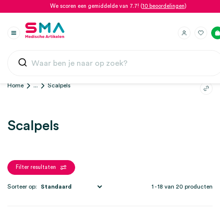
We scoren een gemiddelde van 7.7! (
10 beoordelingen
)
Home
...
Scalpels
Scalpels
Filter resultaten
Sorteer op:
1 - 18 van 20 producten