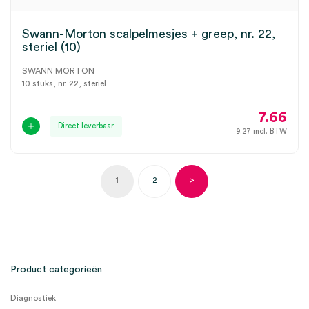
Swann-Morton scalpelmesjes + greep, nr. 22,
steriel (10)
SWANN MORTON
10 stuks, nr. 22, steriel
7.66
Direct leverbaar
9.27
incl. BTW
1
2
>
Product categorieën
Diagnostiek