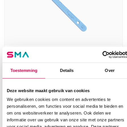
Swann-Morton scalpelmesjes + greep, 15T,
steriel (10)
Toestemming
Details
Over
SWANN MORTON
10 stuks, RVS, nr. 15T
7.79
Deze website maakt gebruik van cookies
Direct leverbaar
9.43
incl. BTW
We gebruiken cookies om content en advertenties te
personaliseren, om functies voor social media te bieden en
om ons websiteverkeer te analyseren. Ook delen we
informatie over uw gebruik van onze site met onze partners
voor social media, adverteren en analyse. Deze partners