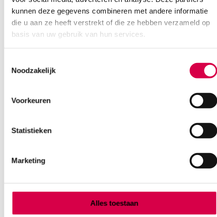
kunnen deze gegevens combineren met andere informatie
die u aan ze heeft verstrekt of die ze hebben verzameld op
basis van uw gebruik van hun services.
Toestemmingsselectie
Noodzakelijk
Voorkeuren
Swann-Morton scalpelmesjes + greep, 25,
steriel (10)
Statistieken
SWANN MORTON
10 stuks, nr. 25, steriel
Marketing
8.51
3 tot 5 werkdagen
10.30
incl. BTW
Alles toestaan