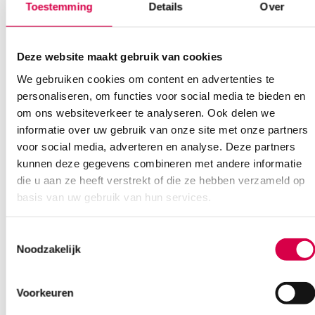
Toestemming
Details
Over
Deze website maakt gebruik van cookies
We gebruiken cookies om content en advertenties te
personaliseren, om functies voor social media te bieden en
RHEOSEPT HD universal handdesinfectie,
om ons websiteverkeer te analyseren. Ook delen we
500ml (1)
informatie over uw gebruik van onze site met onze partners
RHEOSOL
voor social media, adverteren en analyse. Deze partners
1 stuk, 500 ml, onsteriel
kunnen deze gegevens combineren met andere informatie
die u aan ze heeft verstrekt of die ze hebben verzameld op
5.93
basis van uw gebruik van hun services.
Niet leverbaar
7.18
incl. BTW
Toestemmingsselectie
Noodzakelijk
Voorkeuren