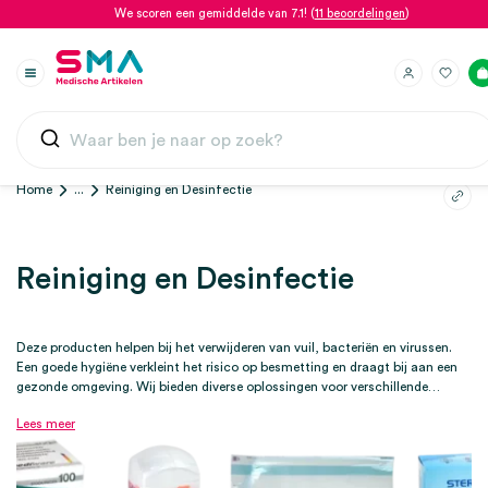
We scoren een gemiddelde van 7.1! (
11 beoordelingen
)
Home
...
Reiniging en Desinfectie
Reiniging en Desinfectie
Deze producten helpen bij het verwijderen van vuil, bacteriën en virussen.
Een goede hygiëne verkleint het risico op besmetting en draagt bij aan een
gezonde omgeving. Wij bieden diverse oplossingen voor verschillende
toepassingen: Huiddesinfectie: geschikt voor voorbereiding van medische
Lees meer
handelingen en voor snelle en effectieve handhygiëne zonder water. |
Instrumentenreiniging: speciaal ontwikkeld voor medische instrumenten. |
Oppervlakte desinfectie: voor het reinigen van werkbladen, apparatuur en
behandelruimtes. | Sterilisatie: voor het grondig reinigen van instrumenten