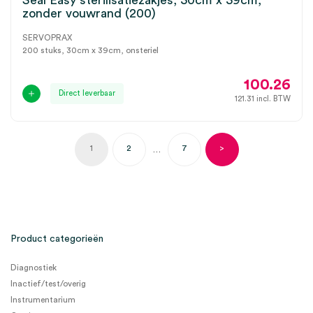
Seal Easy sterilisatiezakjes, 30cm x 39cm,
zonder vouwrand (200)
SERVOPRAX
200 stuks, 30cm x 39cm, onsteriel
100.26
Direct leverbaar
121.31
incl. BTW
1
2
7
>
…
Product categorieën
Diagnostiek
Inactief/test/overig
Instrumentarium