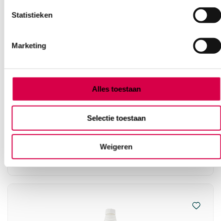
Statistieken
Marketing
Alles toestaan
RHEOSEPT HD universal handdesinfectie,
fles+pompje, 500ml (1)
RHEOSOL
Selectie toestaan
1 stuk, 500 ml, onsteriel
Weigeren
7.19
Niet leverbaar
8.70
incl. BTW