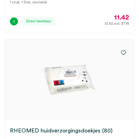
1 stuk, 1 liter, onsteriel
11.42
Direct leverbaar
13.82
incl. BTW
RHEOMED huidverzorgingsdoekjes (80)