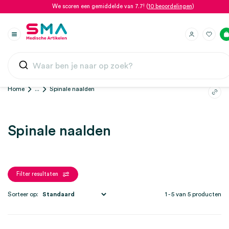
We scoren een gemiddelde van 7.7! (
10 beoordelingen
)
Home
...
Spinale naalden
Spinale naalden
Filter resultaten
Sorteer op:
1 - 5 van 5 producten