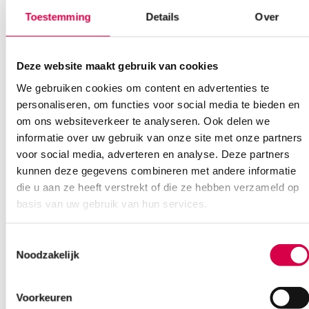
Toestemming
Details
Over
45.52
3 tot 5 werkdagen
55.08
incl. BTW
Deze website maakt gebruik van cookies
We gebruiken cookies om content en advertenties te
personaliseren, om functies voor social media te bieden en
om ons websiteverkeer te analyseren. Ook delen we
informatie over uw gebruik van onze site met onze partners
voor social media, adverteren en analyse. Deze partners
kunnen deze gegevens combineren met andere informatie
die u aan ze heeft verstrekt of die ze hebben verzameld op
basis van uw gebruik van hun services.
Toestemmingsselectie
Noodzakelijk
BD Yale spinale naalden, 20G x 3½”, 0.9mm x
90mm, geel (25)
Voorkeuren