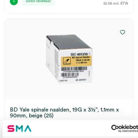
Direct leverbaar
55.08
incl. BTW
BD Yale spinale naalden, 19G x 3½”, 1.1mm x
90mm, beige (25)
BECTON DICKINSON
25 stuks, beige, 1.1mm x 90mm, 19G x 3½"