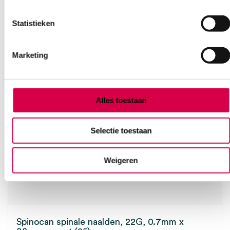
BECTON DICKINSON
25 stuks, geel, 0.9mm x 90mm, 20G x 3½”
Statistieken
45.52
Direct leverbaar
55.08
incl. BTW
Marketing
Alles toestaan
Selectie toestaan
Weigeren
Spinocan spinale naalden, 22G, 0.7mm x