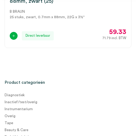
88mm, zwart (25)
B BRAUN
25 stuks, zwart, 0.7mm x 88mm, 22G x 3½"
59.33
Direct leverbaar
71.79
incl. BTW
Product categorieën
Diagnostiek
Inactief/test/overig
Instrumentarium
Overig
Tape
Beauty & Care