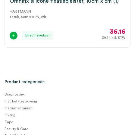
Omnifix silicone fixatiepleister, 10cm x 5m (1)
HARTMANN
1 stuk, 5cm x 10m, wit
36.16
Direct leverbaar
39.41
incl. BTW
Product categorieën
Diagnostiek
Inactief/test/overig
Instrumentarium
Overig
Tape
Beauty & Care