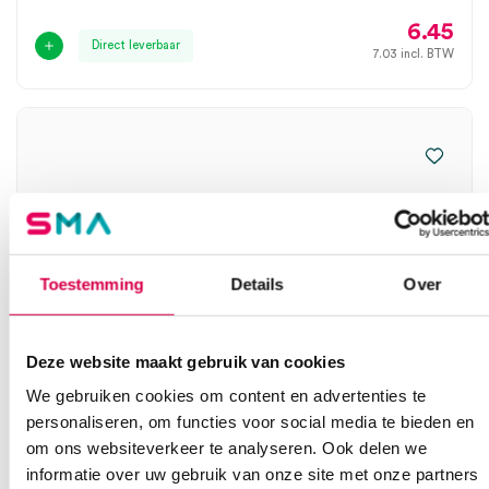
6.45
Direct leverbaar
7.03
incl. BTW
Toestemming
Details
Over
Deze website maakt gebruik van cookies
We gebruiken cookies om content en advertenties te
personaliseren, om functies voor social media te bieden en
Curafix I.V. classic, katheterfixatiepleister,
om ons websiteverkeer te analyseren. Ook delen we
2.5cm x 12.5cm (20)
informatie over uw gebruik van onze site met onze partners