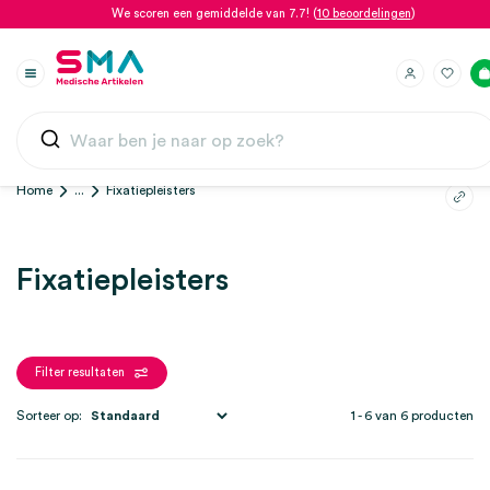
We scoren een gemiddelde van 7.7! (
10 beoordelingen
)
Home
...
Fixatiepleisters
Fixatiepleisters
Filter resultaten
Sorteer op:
1 - 6 van 6 producten