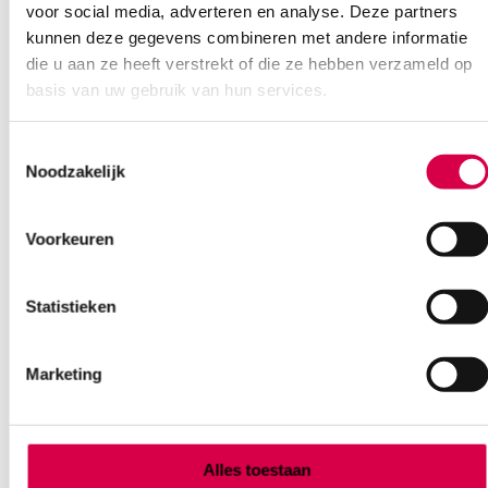
LOHMANN
voor social media, adverteren en analyse. Deze partners
20 stuks, 2.5cm x 12.5cm, onsteriel
kunnen deze gegevens combineren met andere informatie
die u aan ze heeft verstrekt of die ze hebben verzameld op
2.77
basis van uw gebruik van hun services.
Direct leverbaar
3.02
incl. BTW
Toestemmingsselectie
Noodzakelijk
Voorkeuren
Statistieken
Marketing
Alles toestaan
Leukoplast Fixomull stretch, 5cm x 10m (1)