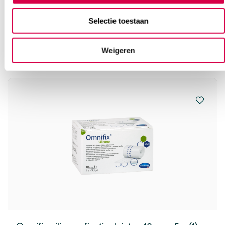
BSN
1 stuk, 5cm x 10m, wit
Selectie toestaan
12.60
Weigeren
Direct leverbaar
13.73
incl. BTW