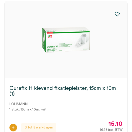
Curafix H klevend fixatiepleister, 15cm x 10m
(1)
LOHMANN
1 stuk, 15cm x 10m, wit
15.10
3 tot 5 werkdagen
16.46
incl. BTW