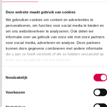
Deze website maakt gebruik van cookies
We gebruiken cookies om content en advertenties te
personaliseren, om functies voor social media te bieden en
om ons websiteverkeer te analyseren. Ook delen we
DCT katheters voor vrouwen, CH 16, 18cm
informatie over uw gebruik van onze site met onze partners
(50)
voor social media, adverteren en analyse. Deze partners
SERVOPRAX
kunnen deze gegevens combineren met andere informatie
50 stuks, 18cm, CH 16
die u aan ze heeft verstrekt of die ze hebben verzameld op
basis van uw gebruik van hun services.
17.90
3 tot 5 werkdagen
21.66
incl. BTW
Toestemmingsselectie
Noodzakelijk
Voorkeuren