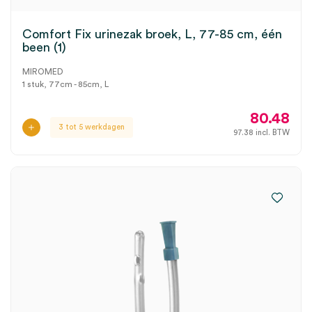
Comfort Fix urinezak broek, L, 77-85 cm, één
been (1)
MIROMED
1 stuk, 77cm - 85cm, L
80.48
3 tot 5 werkdagen
97.38
incl. BTW