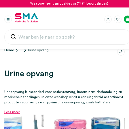
We scoren een gemiddelde van 7.1! (
11 beoordelingen
)
Home
...
Urine opvang
Urine opvang
Urineopvang is essentieel voor patiëntenzorg, incontinentiebehandeling en
medische handelingen. In onze webshop vindt u een uitgebreid assortiment
producten voor veilige en hygiënische urineopvang, zoals katheters,
urineflessen, urinezakken en vele incontinentiematerialen van o.a.
Lees meer
Hartmann en Tena.