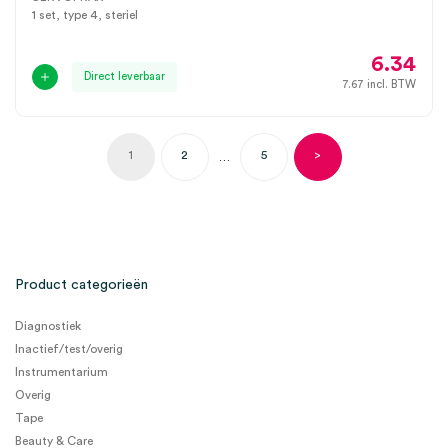
1 set, type 4, steriel
6.34
Direct leverbaar
7.67
incl. BTW
1
2
5
>
…
Product categorieën
Diagnostiek
Inactief/test/overig
Instrumentarium
Overig
Tape
Beauty & Care