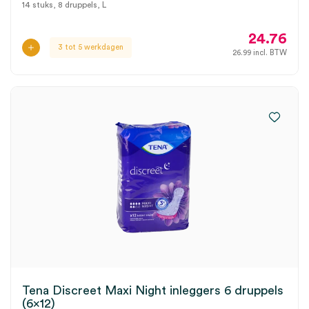
14 stuks, 8 druppels, L
24.76
3 tot 5 werkdagen
26.99
incl. BTW
Tena Discreet Maxi Night inleggers 6 druppels
(6×12)