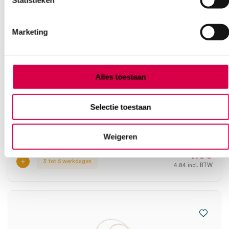
Statistieken
Marketing
Alles toestaan
DCT urinezak met 90cm slang, gesloten, voor
aan bed, 1.5 liter, onsteriel (10)
Selectie toestaan
SERVOPRAX
10 stuks, onsteriel, met terugloopventiel
Weigeren
4.00
3 tot 5 werkdagen
4.84
incl. BTW