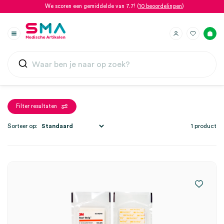
We scoren een gemiddelde van 7.7! (
10 beoordelingen
)
Filter resultaten
Sorteer op:
1 product