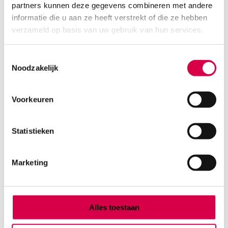
partners kunnen deze gegevens combineren met andere
Product categorieën
informatie die u aan ze heeft verstrekt of die ze hebben
Diagnostiek
verzameld op basis van uw gebruik van hun services.
Inactief/test/overig
Instrumentarium
Toestemmingsselectie
Overig
Noodzakelijk
Tape
Beauty & Care
Praktijkinrichting
Voorkeuren
Verbandmiddelen
Verbruiksmaterialen
Statistieken
Medische Artikelen SMA B.V.
Marketing
KVKnummer: 73580791
Park Forum 1057
5657 HJ Eindhoven
Nederland
Alles toestaan
Klantenservice
+31(0)736480808