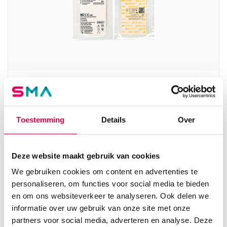
3M™ Steri-Strip hechtstrips, 6mm x 100mm
(5×10)
3M
Toestemming
Details
Over
5 x 10 strips, 6mm x 100mm, oranje
16.28
Deze website maakt gebruik van cookies
Direct leverbaar
17.75
incl. BTW
We gebruiken cookies om content en advertenties te
personaliseren, om functies voor social media te bieden
en om ons websiteverkeer te analyseren. Ook delen we
informatie over uw gebruik van onze site met onze
partners voor social media, adverteren en analyse. Deze