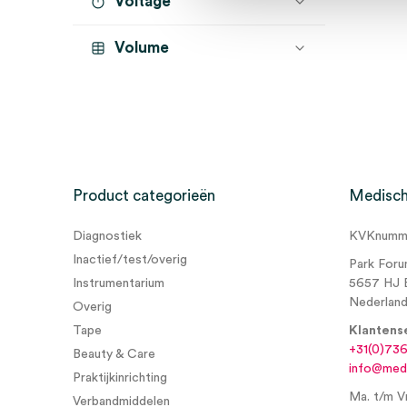
Voltage
op rol
(1)
Volume
Product categorieën
Medisch
Diagnostiek
KVKnumme
Inactief/test/overig
Park Foru
Instrumentarium
5657 HJ 
Nederlan
Overig
Tape
Klantens
+31(0)73
Beauty & Care
info@medi
Praktijkinrichting
Ma. t/m Vr
Verbandmiddelen