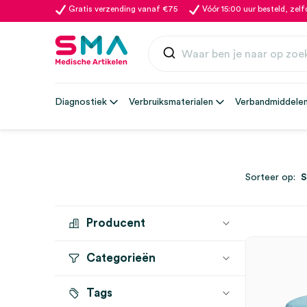
Gratis verzending vanaf €75
Vóór 15:00 uur besteld, zel
Diagnostiek
Verbruiksmaterialen
Verbandmiddele
Sorteer op:
Producent
Categorieën
STERICLIN
(1)
Tags
Sterilisatie
(1)