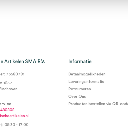
e Artikelen SMA B.V.
Informatie
r: 73580791
Betaalmogelijkheden
Leveringsinformatie
m 1057
Eindhoven
Retourneren
d
Over Ons
ervice
Producten bestellen via QR-cod
6480808
scheartikelen.nl
ij. 08:30 - 17:00