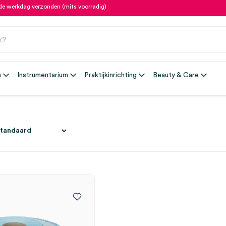
fde werkdag verzonden (mits voorradig)
n
Instrumentarium
Praktijkinrichting
Beauty & Care