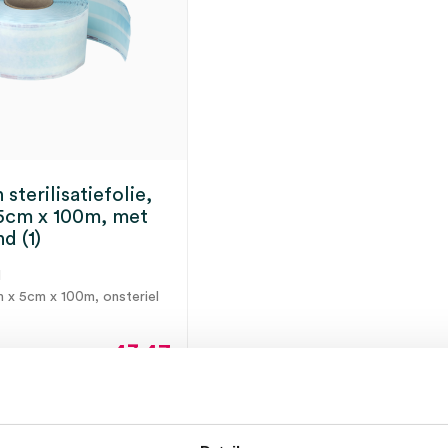
 sterilisatiefolie,
5cm x 100m, met
d (1)
N
m x 5cm x 100m, onsteriel
43.47
52.60
incl.
ect leverbaar
BTW