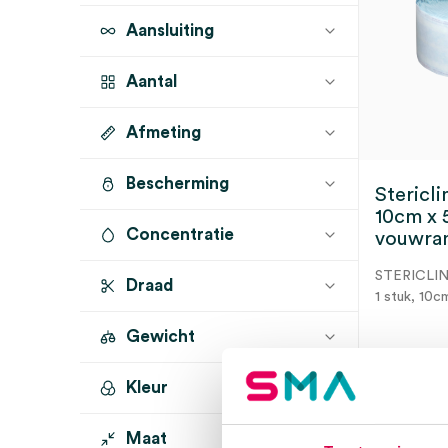
Aansluiting
Aantal
Afmeting
1 stuk
(1)
Bescherming
10cm x 5cm x 100m
(1)
Stericlin
10cm x 
Concentratie
vouwran
STERICLI
Draad
1 stuk, 10c
Gewicht
Kleur
Dir
Maat