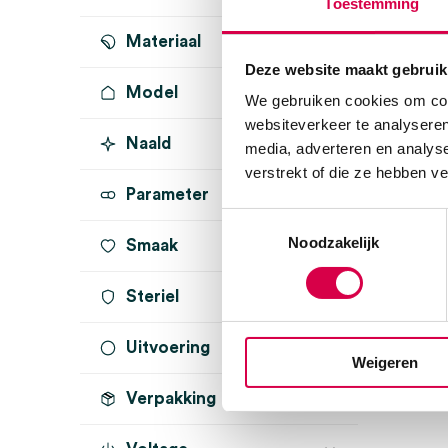
Toestemming
Materiaal
Deze website maakt gebruik
Model
We gebruiken cookies om cont
websiteverkeer te analyseren
Naald
media, adverteren en analys
verstrekt of die ze hebben v
Parameter
Toestemmingsselectie
Noodzakelijk
Smaak
Steriel
Uitvoering
onsteriel
(1)
Weigeren
Verpakking
met vouwrand
(1)