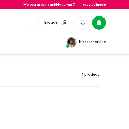
We scoren een gemiddelde van 7.1! (
11 beoordelingen
)
Inloggen
Klantenservice
1 product