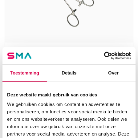
Mosquito / Halstead arterieklem, 12.5cm,
recht (1)
SERVOPRAX
Toestemming
Details
Over
1 stuk, 12.5cm, RVS
14.46
Deze website maakt gebruik van cookies
Direct leverbaar
17.50
incl. BTW
We gebruiken cookies om content en advertenties te
personaliseren, om functies voor social media te bieden
en om ons websiteverkeer te analyseren. Ook delen we
informatie over uw gebruik van onze site met onze
partners voor social media, adverteren en analyse. Deze