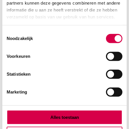
partners kunnen deze gegevens combineren met andere
Product categorieën
informatie die u aan ze heeft verstrekt of die ze hebben
Diagnostiek
verzameld op basis van uw gebruik van hun services.
Inactief/test/overig
Instrumentarium
Toestemmingsselectie
Overig
Noodzakelijk
Tape
Beauty & Care
Praktijkinrichting
Voorkeuren
Verbandmiddelen
Verbruiksmaterialen
Statistieken
Medische Artikelen SMA B.V.
Marketing
KVKnummer: 73580791
Park Forum 1057
5657 HJ Eindhoven
Nederland
Alles toestaan
Klantenservice
+31(0)736480808