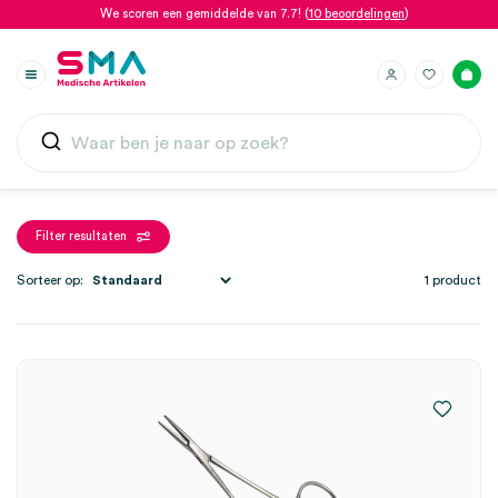
We scoren een gemiddelde van 7.7! (
10 beoordelingen
)
Filter resultaten
Sorteer op:
1 product