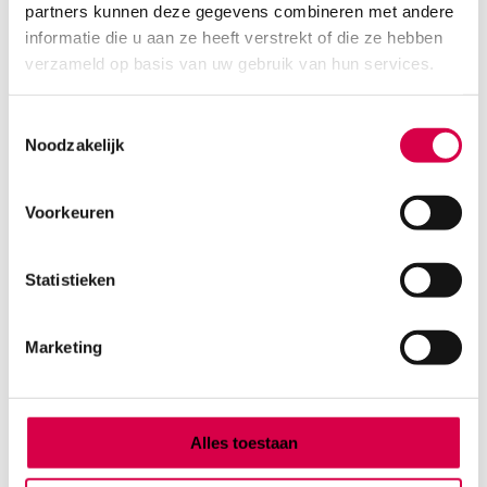
partners kunnen deze gegevens combineren met andere
Product categorieën
informatie die u aan ze heeft verstrekt of die ze hebben
Diagnostiek
verzameld op basis van uw gebruik van hun services.
Inactief/test/overig
Instrumentarium
Toestemmingsselectie
Overig
Noodzakelijk
Tape
Beauty & Care
Praktijkinrichting
Voorkeuren
Verbandmiddelen
Verbruiksmaterialen
Statistieken
Medische Artikelen SMA B.V.
Marketing
KVKnummer: 73580791
Park Forum 1057
5657 HJ Eindhoven
Nederland
Alles toestaan
Klantenservice
+31(0)736480808