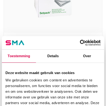
Setpack Gaaskompressen X-ray, 10cm x 10cm,
12 laags, steriel (20×10)
LOHMANN
Toestemming
Details
Over
20 x 10 stuks, wit, steriel
31.43
Deze website maakt gebruik van cookies
Direct leverbaar
34.26
incl. BTW
We gebruiken cookies om content en advertenties te
personaliseren, om functies voor social media te bieden
en om ons websiteverkeer te analyseren. Ook delen we
informatie over uw gebruik van onze site met onze
partners voor social media, adverteren en analyse. Deze