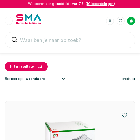
We scoren een gemiddelde van 7.7! (
10 beoordelingen
)
Filter resultaten
Sorteer op:
1 product