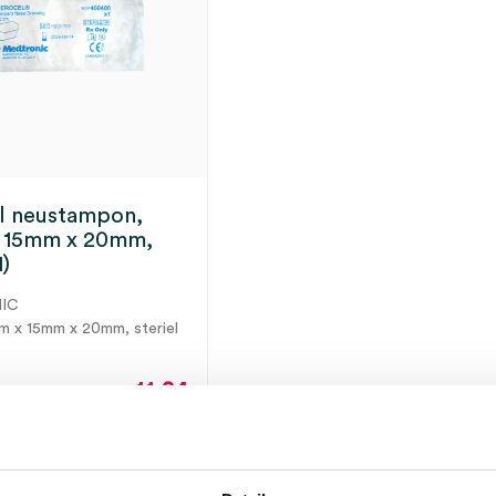
l neustampon,
x 15mm x 20mm,
1)
IC
cm x 15mm x 20mm, steriel
11.24
12.25
incl.
ect leverbaar
BTW