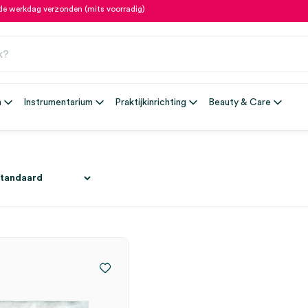
fde werkdag verzonden (mits voorradig)
n
Instrumentarium
Praktijkinrichting
Beauty & Care