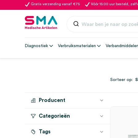
Gratis verzending vanaf €75
Vóór 15:00 uur besteld, zel
Diagnostiek
Verbruiksmaterialen
Verbandmiddele
Sorteer op:
Producent
Categorieën
MEDTRONIC
(1)
Tags
Watten
(1)