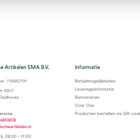
e Artikelen SMA B.V.
Informatie
r: 73580791
Betaalmogelijkheden
Leveringsinformatie
m 1057
Eindhoven
Retourneren
d
Over Ons
ervice
Producten bestellen via QR-cod
6480808
scheartikelen.nl
ij. 08:30 - 17:00