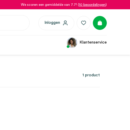
We scoren een gemiddelde van 7.7! (
10 beoordelingen
)
Inloggen
Klantenservice
1 product