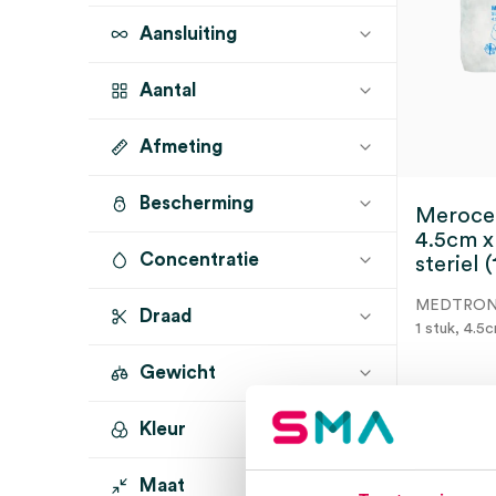
Aansluiting
Aantal
Afmeting
1 stuk
(1)
Bescherming
4.5cm x 15mm x 20mm
(1)
Meroce
4.5cm 
Concentratie
steriel (
MEDTRON
Draad
1 stuk, 4.5
Gewicht
Kleur
Dir
Maat