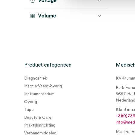
Voltage
Volume
Product categorieën
Medisch
Diagnostiek
KVKnumme
Inactief/test/overig
Park Foru
Instrumentarium
5657 HJ 
Nederlan
Overig
Tape
Klantens
+31(0)73
Beauty & Care
info@medi
Praktijkinrichting
Ma. t/m Vr
Verbandmiddelen