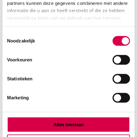
partners kunnen deze gegevens combineren met andere
Product categorieën
informatie die u aan ze heeft verstrekt of die ze hebben
Diagnostiek
verzameld op basis van uw gebruik van hun services.
Inactief/test/overig
Instrumentarium
Toestemmingsselectie
Overig
Noodzakelijk
Tape
Beauty & Care
Praktijkinrichting
Voorkeuren
Verbandmiddelen
Verbruiksmaterialen
Statistieken
Medische Artikelen SMA B.V.
Marketing
KVKnummer: 73580791
Park Forum 1057
5657 HJ Eindhoven
Nederland
Alles toestaan
Klantenservice
+31(0)736480808