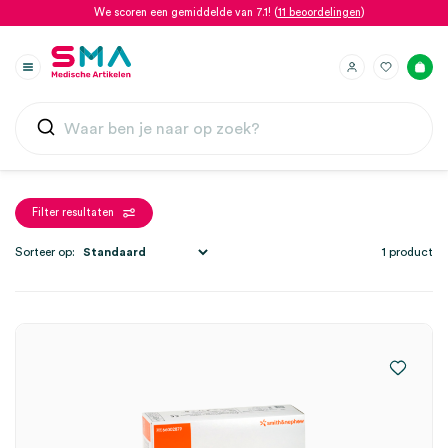
We scoren een gemiddelde van 7.1! (
11 beoordelingen
)
Filter resultaten
Sorteer op:
1 product