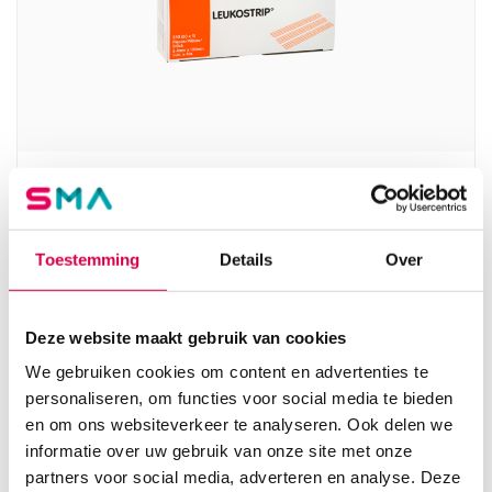
Leukostrip hechtstrips, 6.4mm x 102mm,
steriel (10×5)
SMITH
Toestemming
Details
Over
10 x 5 strips, 6.4mm x 102mm, steriel
8.62
Deze website maakt gebruik van cookies
Direct leverbaar
9.40
incl. BTW
We gebruiken cookies om content en advertenties te
personaliseren, om functies voor social media te bieden
en om ons websiteverkeer te analyseren. Ook delen we
informatie over uw gebruik van onze site met onze
partners voor social media, adverteren en analyse. Deze