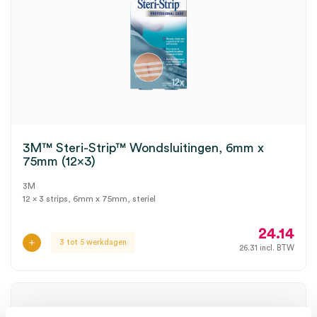
3M™ Steri-Strip™ Wondsluitingen, 6mm x
75mm (12×3)
3M
12 x 3 strips, 6mm x 75mm, steriel
24.14
3 tot 5 werkdagen
26.31
incl. BTW