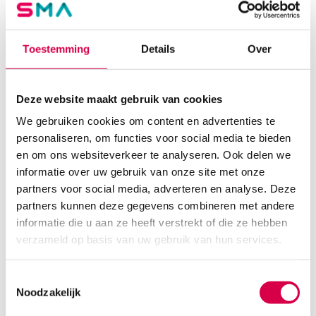
Toestemming
Details
Over
Deze website maakt gebruik van cookies
We gebruiken cookies om content en advertenties te
personaliseren, om functies voor social media te bieden
en om ons websiteverkeer te analyseren. Ook delen we
informatie over uw gebruik van onze site met onze
3M™ Steri-Strip™ Wondsluitingen, 6mm x
75mm (2×3)
partners voor social media, adverteren en analyse. Deze
partners kunnen deze gegevens combineren met andere
3M
informatie die u aan ze heeft verstrekt of die ze hebben
2 x 3 strips, 6mm x 75mm, steriel
verzameld op basis van uw gebruik van hun services.
4.59
Direct leverbaar
5.00
incl. BTW
Toestemmingsselectie
Noodzakelijk