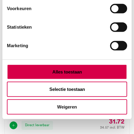
Voorkeuren
Statistieken
Marketing
Alles toestaan
3M™ Steri-Strip™ Wondsluitingen, 6mm x
Selectie toestaan
75mm (50×3)
3M
Weigeren
50 x 3 strips, 6mm x 75mm, rood
31.72
Direct leverbaar
34.57
incl. BTW