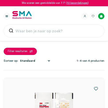
We scoren een gemiddelde van 7.7! (
10 beoordelingen
)
Filter resultaten
Sorteer op:
1 - 4 van 4 producten