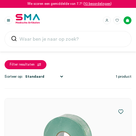
We scoren een gemiddelde van 7.7! (
10 beoordelingen
)
Filter resultaten
Sorteer op:
1 product