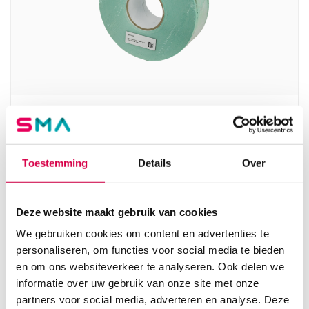
Sterilisatiefolie, 7.5cm x 200m, zonder
vouwrand (1)
SOGEVA
Toestemming
Details
Over
1 stuk, 7.5cm x 200m, onsteriel
28.97
Deze website maakt gebruik van cookies
Direct leverbaar
35.05
incl. BTW
We gebruiken cookies om content en advertenties te
personaliseren, om functies voor social media te bieden
en om ons websiteverkeer te analyseren. Ook delen we
informatie over uw gebruik van onze site met onze
partners voor social media, adverteren en analyse. Deze