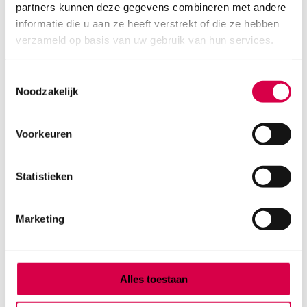
partners kunnen deze gegevens combineren met andere
Product categorieën
informatie die u aan ze heeft verstrekt of die ze hebben
Diagnostiek
verzameld op basis van uw gebruik van hun services.
Inactief/test/overig
Instrumentarium
Toestemmingsselectie
Overig
Noodzakelijk
Tape
Beauty & Care
Praktijkinrichting
Voorkeuren
Verbandmiddelen
Verbruiksmaterialen
Statistieken
Medische Artikelen SMA B.V.
Marketing
KVKnummer: 73580791
Park Forum 1057
5657 HJ Eindhoven
Nederland
Alles toestaan
Klantenservice
+31(0)736480808