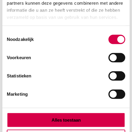
partners kunnen deze gegevens combineren met andere
Product categorieën
informatie die u aan ze heeft verstrekt of die ze hebben
Diagnostiek
verzameld op basis van uw gebruik van hun services.
Inactief/test/overig
Instrumentarium
Toestemmingsselectie
Overig
Noodzakelijk
Tape
Beauty & Care
Praktijkinrichting
Voorkeuren
Verbandmiddelen
Verbruiksmaterialen
Statistieken
Medische Artikelen SMA B.V.
Marketing
KVKnummer: 73580791
Park Forum 1057
5657 HJ Eindhoven
Nederland
Alles toestaan
Klantenservice
+31(0)736480808