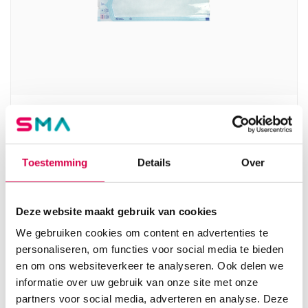
Stericlin sterilisatiezakjes, 7.5cm x 25cm,
zonder vouwrand (100)
STERICLIN
Toestemming
Details
Over
100 stuks, 7.5cm x 25cm, onsteriel
7.25
Deze website maakt gebruik van cookies
Direct leverbaar
8.77
incl. BTW
We gebruiken cookies om content en advertenties te
personaliseren, om functies voor social media te bieden
en om ons websiteverkeer te analyseren. Ook delen we
informatie over uw gebruik van onze site met onze
partners voor social media, adverteren en analyse. Deze