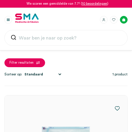
We scoren een gemiddelde van 7.7! (
10 beoordelingen
)
Filter resultaten
Sorteer op:
1 product