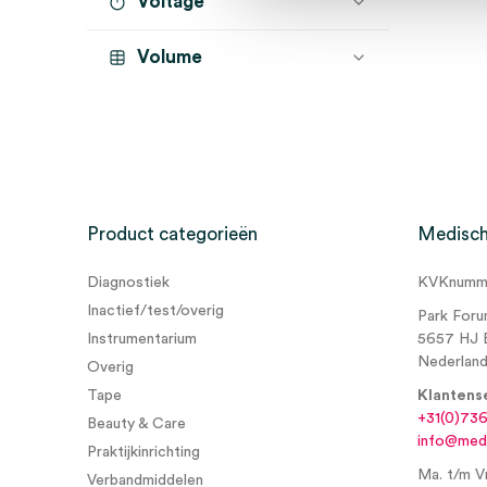
Voltage
individueel verpakt
(1)
Volume
Product categorieën
Medisch
Diagnostiek
KVKnumme
Inactief/test/overig
Park Foru
Instrumentarium
5657 HJ 
Nederlan
Overig
Tape
Klantens
+31(0)73
Beauty & Care
info@medi
Praktijkinrichting
Ma. t/m Vr
Verbandmiddelen