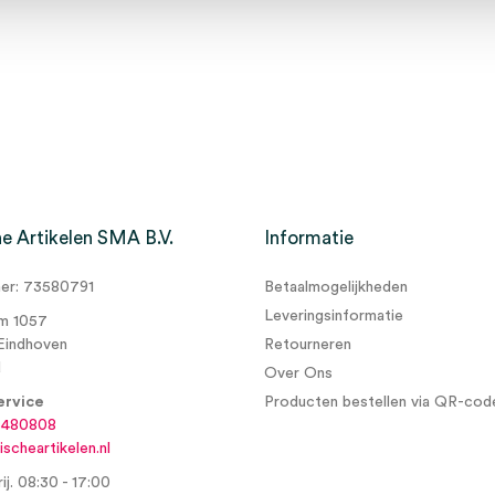
e Artikelen SMA B.V.
Informatie
r: 73580791
Betaalmogelijkheden
Leveringsinformatie
m 1057
Eindhoven
Retourneren
d
Over Ons
ervice
Producten bestellen via QR-cod
6480808
scheartikelen.nl
ij. 08:30 - 17:00