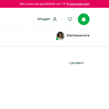
We scoren een gemiddelde van 7.1! (
11 beoordelingen
)
Inloggen
Klantenservice
1 product