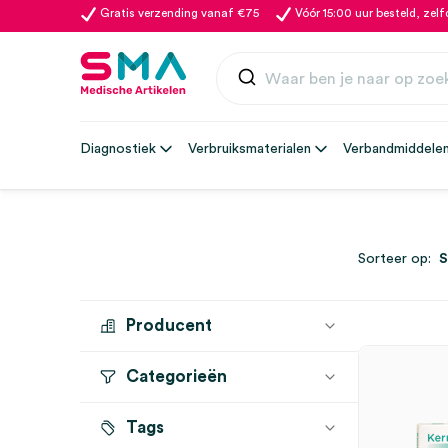
Gratis verzending vanaf €75
Vóór 15:00 uur besteld, zel
Diagnostiek
Verbruiksmaterialen
Verbandmiddele
Sorteer op:
Producent
Categorieën
CRAWFORD
(1)
Tags
Wondverband
(1)