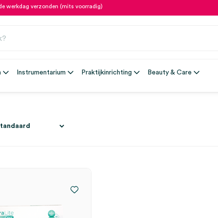
fde werkdag verzonden (mits voorradig)
n
Instrumentarium
Praktijkinrichting
Beauty & Care