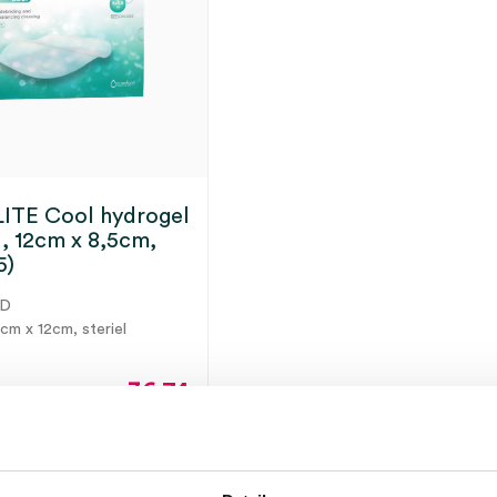
ITE Cool hydrogel
, 12cm x 8,5cm,
5)
D
5cm x 12cm, steriel
36.74
40.05
incl.
ot 5 werkdagen
BTW