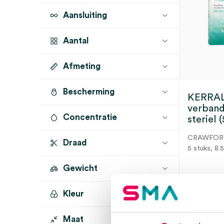
Aansluiting
Aantal
Afmeting
5 stuks
(1)
Bescherming
8.5cm x 12cm
(1)
KERRAL
verband
Concentratie
steriel (
CRAWFOR
Draad
5 stuks, 8.
Gewicht
Kleur
3 t
Maat