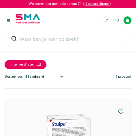
We scoren een gemiddelde van 7.1! (
11 beoordelingen
)
Filter resultaten
Sorteer op:
1 product