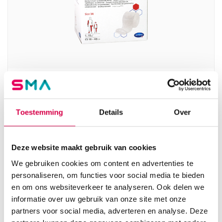
Stülpa buisverband, maat 3R, 8cm x 15m (1)
HARTMANN
Toestemming
Details
Over
1 stuk, 8cm x 15m, wit
15.89
3 tot 5 werkdagen
17.32
incl. BTW
Deze website maakt gebruik van cookies
We gebruiken cookies om content en advertenties te
personaliseren, om functies voor social media te bieden
en om ons websiteverkeer te analyseren. Ook delen we
informatie over uw gebruik van onze site met onze
partners voor social media, adverteren en analyse. Deze
Product categorieën