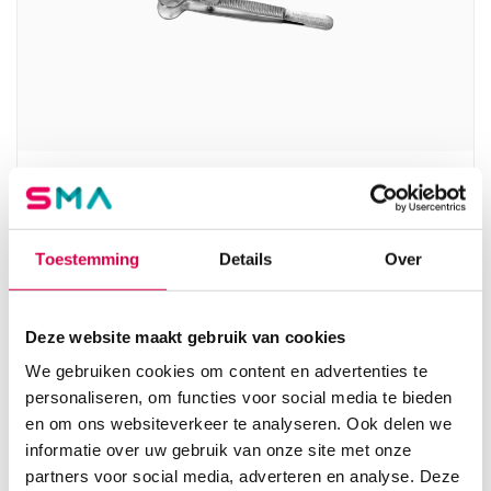
Chalazion Desmarres pincet met instelbare
schroef, 8cm, Ø18mm (1)
MEDIPHARCHEM
Toestemming
Details
Over
1 stuk, 8cm, Ø 18mm, Chalazion
40.44
Deze website maakt gebruik van cookies
3 tot 5 werkdagen
48.93
incl. BTW
We gebruiken cookies om content en advertenties te
personaliseren, om functies voor social media te bieden
en om ons websiteverkeer te analyseren. Ook delen we
informatie over uw gebruik van onze site met onze
partners voor social media, adverteren en analyse. Deze