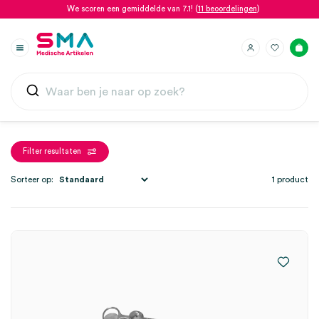
We scoren een gemiddelde van 7.1! (
11 beoordelingen
)
Filter resultaten
Sorteer op:
1 product