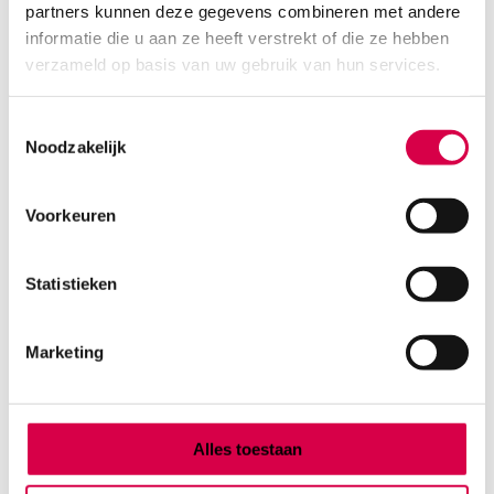
partners kunnen deze gegevens combineren met andere
Product categorieën
informatie die u aan ze heeft verstrekt of die ze hebben
Diagnostiek
verzameld op basis van uw gebruik van hun services.
Inactief/test/overig
Instrumentarium
Toestemmingsselectie
Overig
Noodzakelijk
Tape
Beauty & Care
Praktijkinrichting
Voorkeuren
Verbandmiddelen
Verbruiksmaterialen
Statistieken
Medische Artikelen SMA B.V.
Marketing
KVKnummer: 73580791
Park Forum 1057
5657 HJ Eindhoven
Nederland
Alles toestaan
Klantenservice
+31(0)736480808