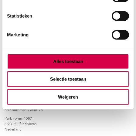
Product categorieën
Statistieken
Diagnostiek
Marketing
Inactief/test/overig
Instrumentarium
Overig
Tape
Alles toestaan
Beauty & Care
Praktijkinrichting
Verbandmiddelen
Selectie toestaan
Verbruiksmaterialen
Weigeren
Medische Artikelen SMA B.V.
KVKnummer: 73580791
Park Forum 1057
5657 HJ Eindhoven
Nederland