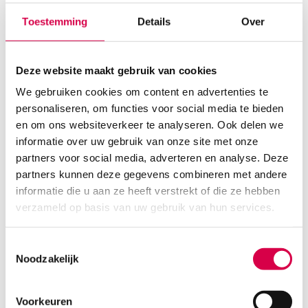
Toestemming
Details
Over
Deze website maakt gebruik van cookies
We gebruiken cookies om content en advertenties te
personaliseren, om functies voor social media te bieden
en om ons websiteverkeer te analyseren. Ook delen we
informatie over uw gebruik van onze site met onze
Petrischalen met deksel, Ø 94mm x 16mm,
zonder nokken (20)
partners voor social media, adverteren en analyse. Deze
partners kunnen deze gegevens combineren met andere
MEGRO
informatie die u aan ze heeft verstrekt of die ze hebben
20 stuks, Ø 94mm x 16mm, kunststof
verzameld op basis van uw gebruik van hun services.
4.60
Direct leverbaar
5.57
incl. BTW
Toestemmingsselectie
Noodzakelijk
Voorkeuren