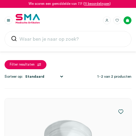
We scoren een gemiddelde van 7.1! (
11 beoordelingen
)
Filter resultaten
Sorteer op:
1 - 2 van 2 producten