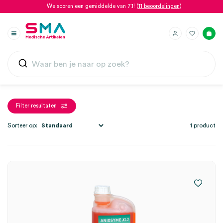
We scoren een gemiddelde van 7.1! (
11 beoordelingen
)
Filter resultaten
Sorteer op:
1 product