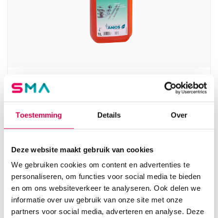
Aniosyme XL3 Enzym reinigend en pre-
desinfectie, 1 liter (1)
ECOLAB
Toestemming
Details
Over
1 stuk, onsteriel, vloeibaar
32.51
Deze website maakt gebruik van cookies
Direct leverbaar
39.34
incl. BTW
We gebruiken cookies om content en advertenties te
personaliseren, om functies voor social media te bieden
en om ons websiteverkeer te analyseren. Ook delen we
informatie over uw gebruik van onze site met onze
partners voor social media, adverteren en analyse. Deze