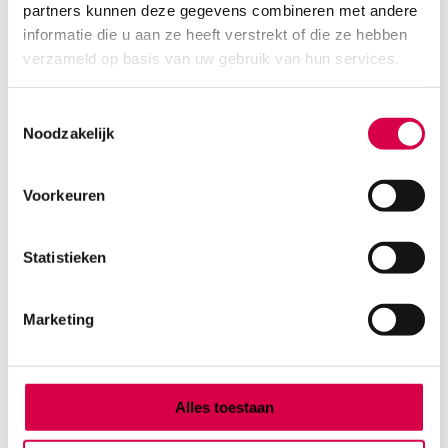
partners kunnen deze gegevens combineren met andere
Product categorieën
informatie die u aan ze heeft verstrekt of die ze hebben
Diagnostiek
verzameld op basis van uw gebruik van hun services.
Inactief/test/overig
Instrumentarium
Toestemmingsselectie
Overig
Noodzakelijk
Tape
Beauty & Care
Praktijkinrichting
Voorkeuren
Verbandmiddelen
Verbruiksmaterialen
Statistieken
Medische Artikelen SMA B.V.
Marketing
KVKnummer: 73580791
Park Forum 1057
5657 HJ Eindhoven
Nederland
Alles toestaan
Klantenservice
+31(0)736480808