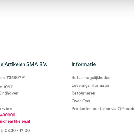
e Artikelen SMA B.V.
Informatie
r: 73580791
Betaalmogelijkheden
Leveringsinformatie
m 1057
Eindhoven
Retourneren
d
Over Ons
ervice
Producten bestellen via QR-cod
6480808
scheartikelen.nl
ij. 08:30 - 17:00