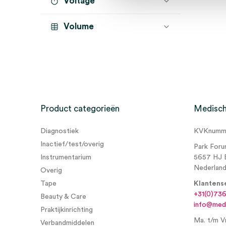
Voltage
Volume
1 liter
(1)
10 liter
(1)
Product categorieën
Medisch
Diagnostiek
KVKnumme
Inactief/test/overig
Park Foru
Instrumentarium
5657 HJ 
Nederlan
Overig
Tape
Klantens
+31(0)73
Beauty & Care
info@medi
Praktijkinrichting
Ma. t/m Vr
Verbandmiddelen