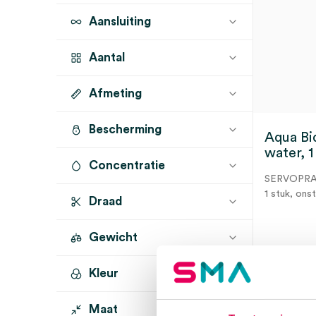
Aansluiting
Aantal
Afmeting
1 stuk
(2)
Bescherming
Aqua Bi
water, 1 
Concentratie
SERVOPR
1 stuk, onste
Draad
Gewicht
Dir
Kleur
Maat