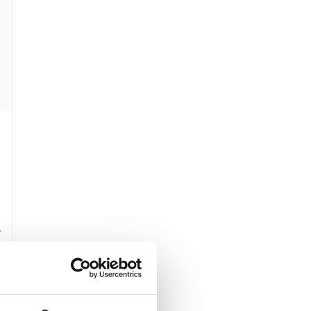
4
.
W