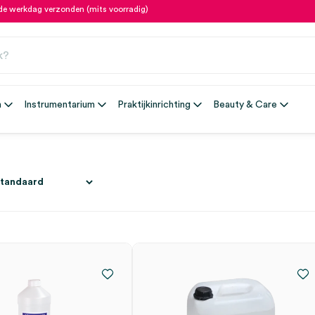
fde werkdag verzonden (mits voorradig)
n
Instrumentarium
Praktijkinrichting
Beauty & Care