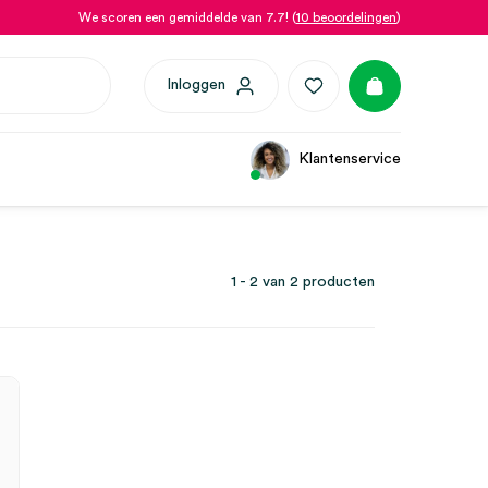
We scoren een gemiddelde van 7.7! (
10 beoordelingen
)
Inloggen
Klantenservice
1 - 2 van 2 producten