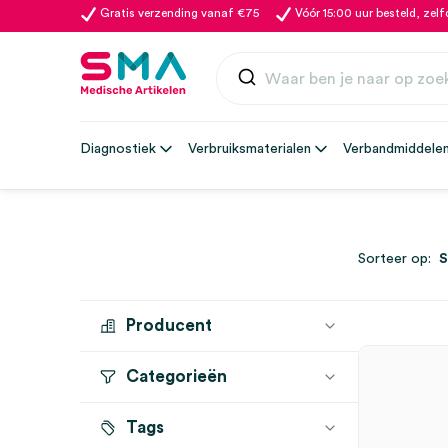
Gratis verzending vanaf €75
Vóór 15:00 uur besteld, zel
Diagnostiek
Verbruiksmaterialen
Verbandmiddele
Sorteer op:
Producent
Categorieën
SERVOPRAX
(2)
Tags
Laboratorium vloeistoffen
(2)