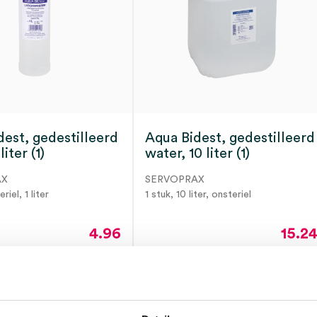
dest, gedestilleerd
Aqua Bidest, gedestilleerd
liter (1)
water, 10 liter (1)
AX
SERVOPRAX
riel, 1 liter
1 stuk, 10 liter, onsteriel
4.96
15.2
6.00
incl.
18.44
incl
ect leverbaar
Direct leverbaar
BTW
BT