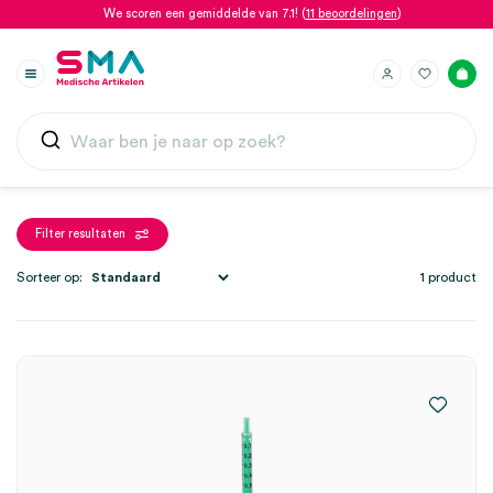
We scoren een gemiddelde van 7.1! (
11 beoordelingen
)
Filter resultaten
Sorteer op:
1 product