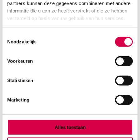
partners kunnen deze gegevens combineren met andere
Product categorieën
informatie die u aan ze heeft verstrekt of die ze hebben
Diagnostiek
verzameld op basis van uw gebruik van hun services.
Inactief/test/overig
Instrumentarium
Toestemmingsselectie
Overig
Noodzakelijk
Tape
Beauty & Care
Praktijkinrichting
Voorkeuren
Verbandmiddelen
Verbruiksmaterialen
Statistieken
Medische Artikelen SMA B.V.
Marketing
KVKnummer: 73580791
Park Forum 1057
5657 HJ Eindhoven
Nederland
Alles toestaan
Klantenservice
+31(0)736480808