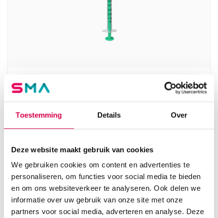
Injekt-F Luer Solo injectiespuiten, 1ml, 2 delig
(100)
B BRAUN
Toestemming
Details
Over
Luer, 100 stuks, steriel
8.50
Deze website maakt gebruik van cookies
Direct leverbaar
10.29
incl. BTW
We gebruiken cookies om content en advertenties te
personaliseren, om functies voor social media te bieden
en om ons websiteverkeer te analyseren. Ook delen we
informatie over uw gebruik van onze site met onze
partners voor social media, adverteren en analyse. Deze