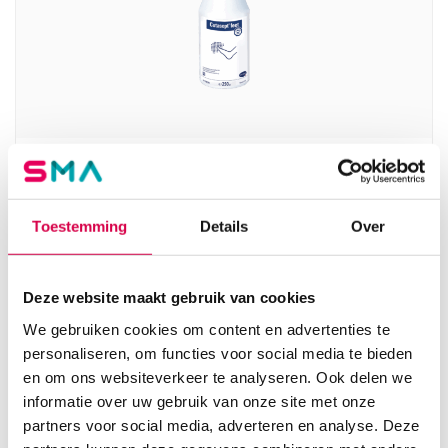
Cutasept Feet voet desinfectiespray, 250ml (1)
BODE
Toestemming
Details
Over
1 stuk, onsteriel, 250 ml
11.62
3 tot 5 werkdagen
14.06
incl. BTW
Deze website maakt gebruik van cookies
We gebruiken cookies om content en advertenties te
personaliseren, om functies voor social media te bieden
en om ons websiteverkeer te analyseren. Ook delen we
informatie over uw gebruik van onze site met onze
partners voor social media, adverteren en analyse. Deze
Product categorieën