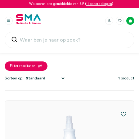
We scoren een gemiddelde van 7.1! (
11 beoordelingen
)
Filter resultaten
Sorteer op:
1 product