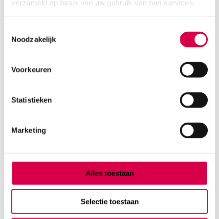
verzameld op basis van uw gebruik van hun services.
61.51
Direct leverbaar
74.43
incl. BTW
Toestemmingsselectie
Noodzakelijk
Voorkeuren
Statistieken
Marketing
Alles toestaan
Butterfly iQ3 USB-C kabel, 2.5m (1)
Selectie toestaan
BUTTERFLY