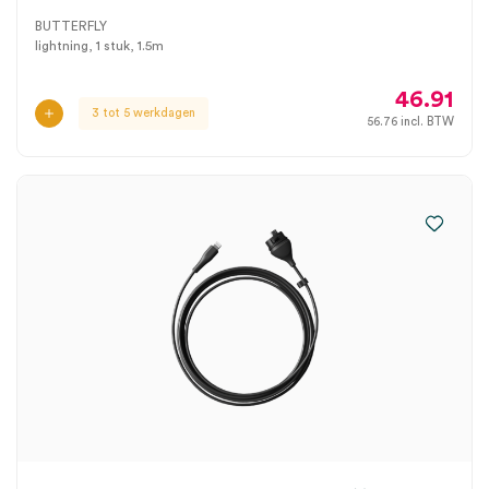
BUTTERFLY
lightning, 1 stuk, 1.5m
46.91
3 tot 5 werkdagen
56.76
incl. BTW