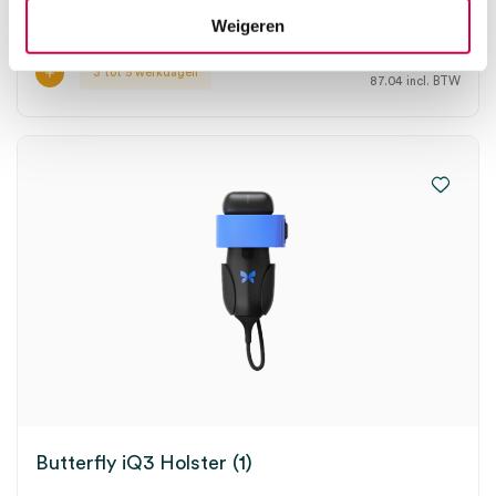
USB-C, 1 stuk, 2.5m
Weigeren
71.93
3 tot 5 werkdagen
87.04
incl. BTW
Butterfly iQ3 Holster (1)