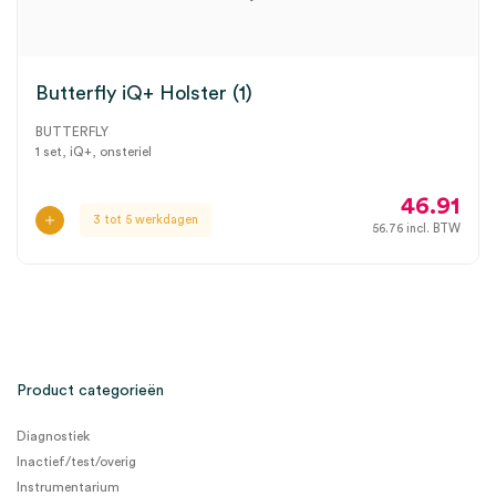
Butterfly iQ+ Holster (1)
BUTTERFLY
1 set, iQ+, onsteriel
46.91
3 tot 5 werkdagen
56.76
incl. BTW
Product categorieën
Diagnostiek
Inactief/test/overig
Instrumentarium