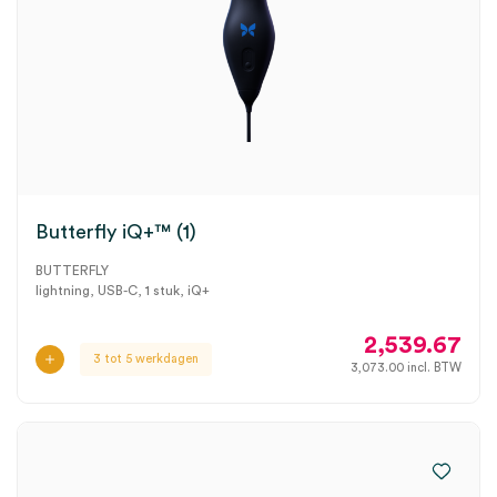
Butterfly iQ+™ (1)
BUTTERFLY
lightning, USB-C, 1 stuk, iQ+
2,539.67
3 tot 5 werkdagen
3,073.00
incl. BTW