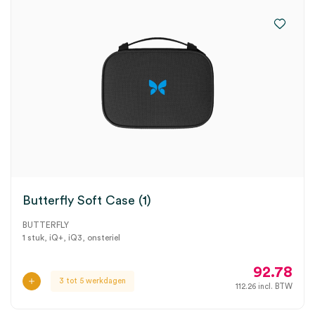
Butterfly Soft Case (1)
BUTTERFLY
1 stuk, iQ+, iQ3, onsteriel
92.78
3 tot 5 werkdagen
112.26
incl. BTW