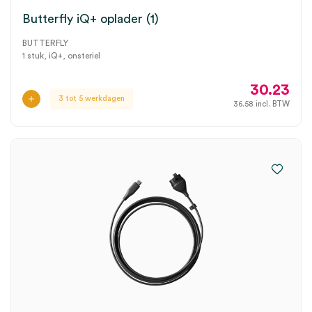
Butterfly iQ+ oplader (1)
BUTTERFLY
1 stuk, iQ+, onsteriel
30.23
3 tot 5 werkdagen
36.58
incl. BTW