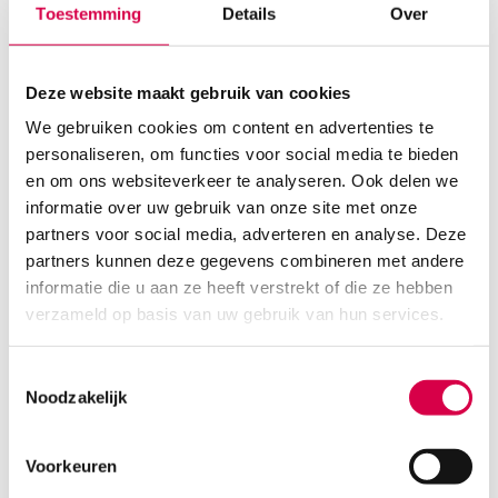
Toestemming
Details
Over
Deze website maakt gebruik van cookies
We gebruiken cookies om content en advertenties te
personaliseren, om functies voor social media te bieden
en om ons websiteverkeer te analyseren. Ook delen we
informatie over uw gebruik van onze site met onze
Chemodol massageolie, 500ml (1)
partners voor social media, adverteren en analyse. Deze
CHEMODIS
partners kunnen deze gegevens combineren met andere
1 stuk, 500 ml
informatie die u aan ze heeft verstrekt of die ze hebben
verzameld op basis van uw gebruik van hun services.
22.83
Direct leverbaar
27.62
incl. BTW
Toestemmingsselectie
Noodzakelijk
Voorkeuren