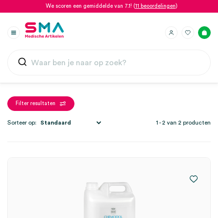
We scoren een gemiddelde van 7.1! (
11 beoordelingen
)
Filter resultaten
Sorteer op:
1 - 2 van 2 producten