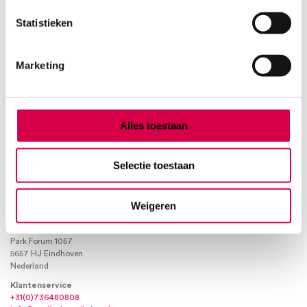
Product categorieën
Statistieken
Diagnostiek
Inactief/test/overig
Marketing
Instrumentarium
Overig
Tape
Beauty & Care
Alles toestaan
Praktijkinrichting
Verbandmiddelen
Verbruiksmaterialen
Selectie toestaan
Medische Artikelen SMA B.V.
Weigeren
KVKnummer: 73580791
Park Forum 1057
5657 HJ Eindhoven
Nederland
Klantenservice
+31(0)736480808