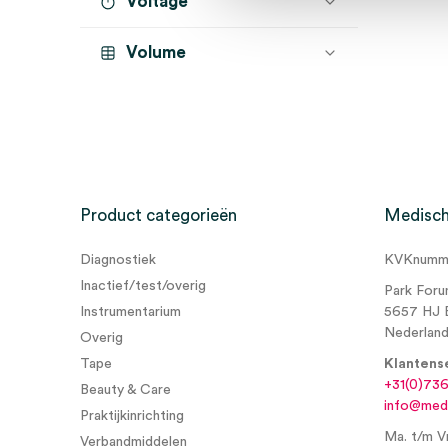
Voltage
Volume
Product categorieën
Medisch
Diagnostiek
KVKnumme
Inactief/test/overig
Park Foru
Instrumentarium
5657 HJ 
Nederlan
Overig
Tape
Klantens
+31(0)73
Beauty & Care
info@medi
Praktijkinrichting
Ma. t/m Vr
Verbandmiddelen