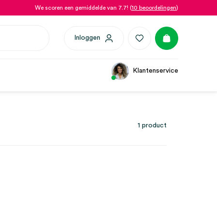
We scoren een gemiddelde van 7.7! (
10 beoordelingen
)
Inloggen
Klantenservice
1 product