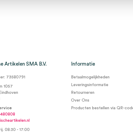
e Artikelen SMA B.V.
Informatie
r: 73580791
Betaalmogelijkheden
Leveringsinformatie
m 1057
Eindhoven
Retourneren
d
Over Ons
ervice
Producten bestellen via QR-cod
6480808
scheartikelen.nl
ij. 08:30 - 17:00