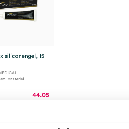
 siliconengel, 15
MEDICAL
ram, onsteriel
44.05
48.01
incl.
ot 5 werkdagen
BTW