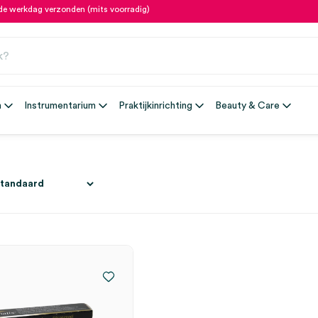
fde werkdag verzonden (mits voorradig)
n
Instrumentarium
Praktijkinrichting
Beauty & Care