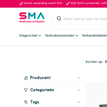
Gratis verzending vanaf €75
Vóór 15:00 uur besteld, zel
Diagnostiek
Verbruiksmaterialen
Verbandmiddele
Sorteer op:
Producent
Categorieën
HANSON MEDICAL
(1)
Tags
Hechtlijm
(1)