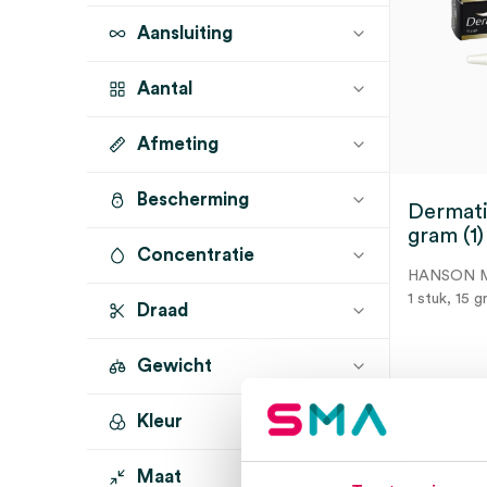
Aansluiting
Aantal
Afmeting
1 stuk
(1)
Bescherming
Dermatix
gram (1)
Concentratie
HANSON 
1 stuk, 15 g
Draad
Gewicht
3 t
Kleur
15 gram
(1)
Maat