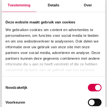
Toestemming
Details
Over
Deze website maakt gebruik van cookies
We gebruiken cookies om content en advertenties te
personaliseren, om functies voor social media te bieden
en om ons websiteverkeer te analyseren. Ook delen we
informatie over uw gebruik van onze site met onze
Delta Terry-Net, Fleece, 3cm x 13.5m, wit (1)
partners voor social media, adverteren en analyse. Deze
partners kunnen deze gegevens combineren met andere
BSN
1 stuk, 3cm x 13.5m, wit
informatie die u aan ze heeft verstrekt of die ze hebben
verzameld op basis van uw gebruik van hun services.
53.48
3 tot 5 werkdagen
58.29
incl. BTW
Toestemmingsselectie
Noodzakelijk
Voorkeuren