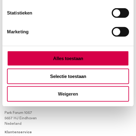
Product categorieën
Statistieken
Diagnostiek
Inactief/test/overig
Marketing
Instrumentarium
Overig
Tape
Beauty & Care
Alles toestaan
Praktijkinrichting
Verbandmiddelen
Selectie toestaan
Verbruiksmaterialen
Medische Artikelen SMA B.V.
Weigeren
KVKnummer: 73580791
Park Forum 1057
5657 HJ Eindhoven
Nederland
Klantenservice