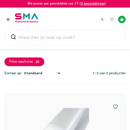
We scoren een gemiddelde van 7.1! (
11 beoordelingen
)
Filter resultaten
Sorteer op:
1 - 2 van 2 producten