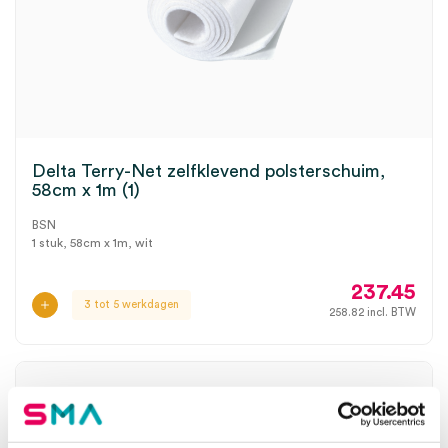
Delta Terry-Net zelfklevend polsterschuim,
58cm x 1m (1)
BSN
1 stuk, 58cm x 1m, wit
237.45
3 tot 5 werkdagen
258.82
incl. BTW