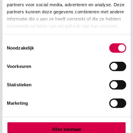
partners voor social media, adverteren en analyse. Deze
partners kunnen deze gegevens combineren met andere
informatie die u aan ze heeft verstrekt of die ze hebben
verzameld op basis van uw gebruik van hun services.
Toestemmingsselectie
Noodzakelijk
Voorkeuren
Leukofix hechtpleister, 2.5cm x 9.2m (1)
BSN
Statistieken
1 stuk, 2.5cm x 9.2m, transparant
4.37
Marketing
Direct leverbaar
4.76
incl. BTW
Alles toestaan