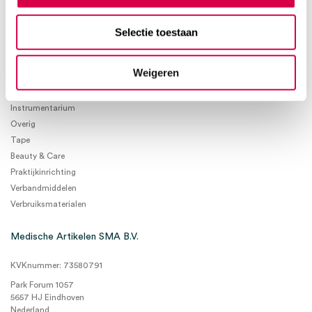
Selectie toestaan
Product categorieën
Weigeren
Diagnostiek
Inactief/test/overig
Instrumentarium
Overig
Tape
Beauty & Care
Praktijkinrichting
Verbandmiddelen
Verbruiksmaterialen
Medische Artikelen SMA B.V.
KVKnummer: 73580791
Park Forum 1057
5657 HJ Eindhoven
Nederland