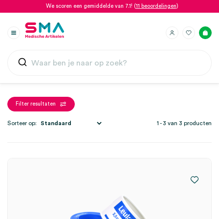
We scoren een gemiddelde van 7.1! (
11 beoordelingen
)
Filter resultaten
Sorteer op:
1 - 3 van 3 producten