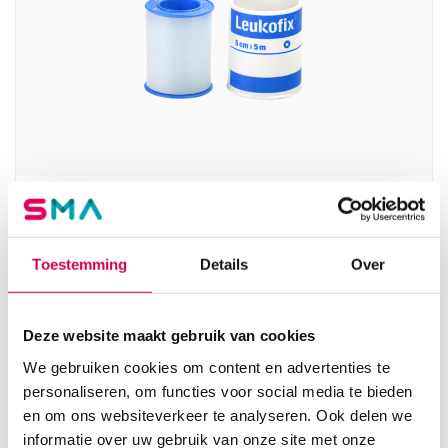
Leukofix hechtpleister met klemring, 5cm x 5m
(1)
Toestemming
Details
Over
BSN
1 stuk, 5cm x 5m, transparant
10.55
Deze website maakt gebruik van cookies
3 tot 5 werkdagen
11.50
incl. BTW
We gebruiken cookies om content en advertenties te
personaliseren, om functies voor social media te bieden
en om ons websiteverkeer te analyseren. Ook delen we
informatie over uw gebruik van onze site met onze